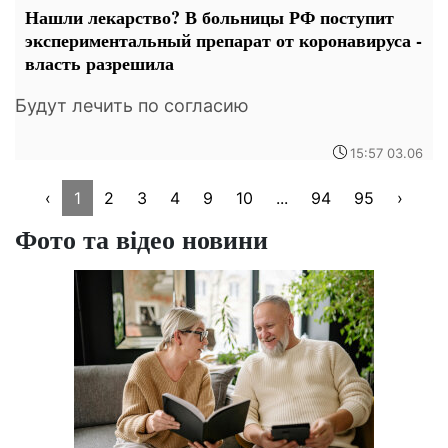
Нашли лекарство? В больницы РФ поступит
экспериментальный препарат от коронавируса -
власть разрешила
Будут лечить по согласию
15:57 03.06
‹
1
2
3
4
9
10
...
94
95
›
Фото та відео новини