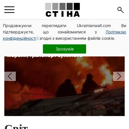
Головні новини
Продовжуючи переглядати Ukrainianwall.com Ви
підтверджуєте, що ознайомилися з
Політикою
конфіденційності
і згодні з використанням файлів cookie.
4 райони Одеси без світла після
нічної атаки рф: локальна аварія в
Зрозумів
мережі, транспорт зупинено
Світ