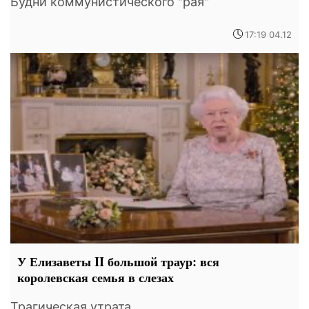
Будни коммунистического "рая"
17:19 04.12
У Елизаветы II большой траур: вся
королевская семья в слезах
Трагическая утрата