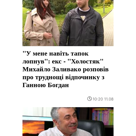
"У мене навіть тапок
лопнув": екс - "Холостяк"
Михайло Заливако розповів
про труднощі відпочинку з
Ганною Богдан
10:20 11.08