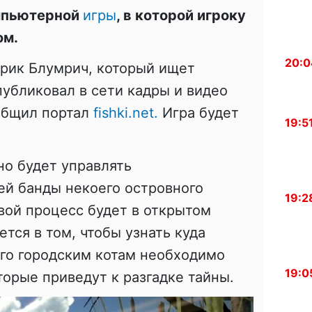
омпьютерной
игры
, в которой игроку
ом.
20:0
Эрик Блумрич, который ищет
убликовал в сети кадры и видео
ообщил портал
fishki.net.
Игра будет
19:5
о будет управлять
ей банды некоего островного
19:2
овой процесс будет в открытом
тся в том, чтобы узнать куда
ого городским котам необходимо
19:0
торые приведут к разгадке тайны.