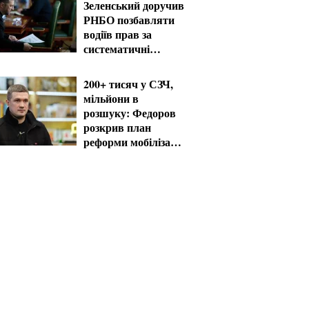
Зеленський доручив
РНБО позбавляти
водіїв прав за
систематичні
порушення
200+ тисяч у СЗЧ,
мільйони в
розшуку: Федоров
розкрив план
реформи мобілізації
та ТЦК