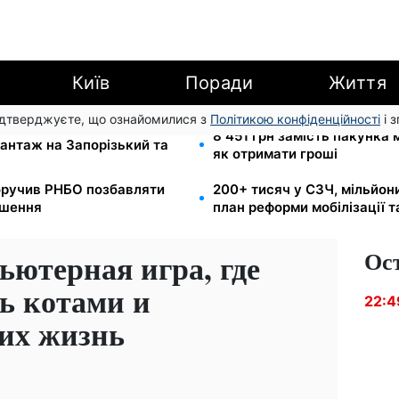
Київ
Поради
Життя
підтверджуєте, що ознайомилися з
Політикою конфіденційності
і 
и для реанімації:
8 451 грн замість пакунка
антаж на Запорізький та
як отримати гроші
оручив РНБО позбавляти
200+ тисяч у СЗЧ, мільйон
ушення
план реформи мобілізації 
Ос
ьютерная игра, где
ь котами и
22:4
 их жизнь