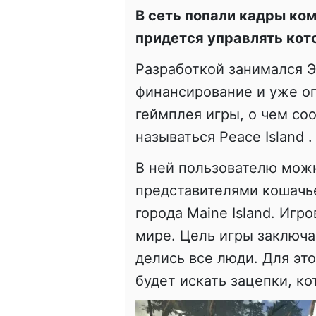
В сеть попали кадры к
придется управлять кот
Разработкой занимался 
финансирование и уже оп
геймплея игры, о чем с
называться Peace Island .
В ней пользователю можн
представителями кошачь
города Maine Island. Игр
мире. Цель игры заключае
делись все люди. Для эт
будет искать зацепки, ко