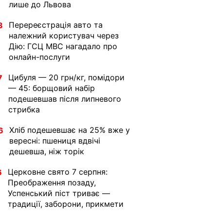
лише до Львова
Перереєстрація авто та
3
належний користувач через
Дію: ГСЦ МВС нагадало про
онлайн-послуги
Цибуля — 20 грн/кг, помідори
7
— 45: борщовий набір
подешевшав після липневого
стрибка
Хліб подешевшає на 25% вже у
6
вересні: пшениця вдвічі
дешевша, ніж торік
Церковне свято 7 серпня:
6
Преображення позаду,
Успенський піст триває —
традиції, заборони, прикмети