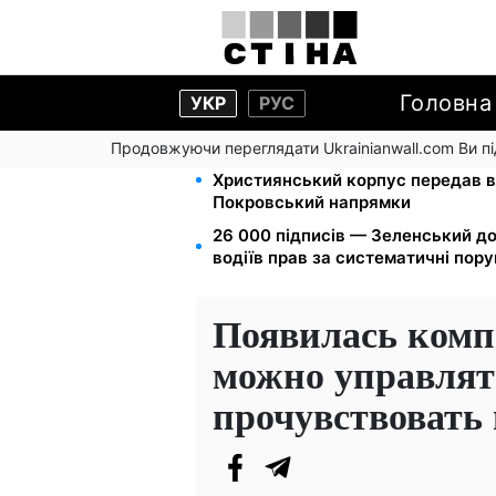
Головна
УКР
РУС
Продовжуючи переглядати Ukrainianwall.com Ви 
Мавіки, зарядні станції та апарат
Християнський корпус передав в
Покровський напрямки
26 000 підписів — Зеленський д
водіїв прав за систематичні пор
Появилась комп
можно управлят
прочувствовать