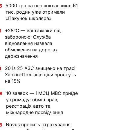
5000 грн на першокласника: 61
5
тис. родин уже отримали
«Пакунок школяра»
+28°C — вантажівки під
6
забороною: Служба
відновлення назвала
обмеження на дорогах
держзначення
20 із 25 АЗС знищено на трасі
6
Харків–Полтава: ціни зростуть
на 15%
10 заявок — і МСЦ МВС приїде
8
у громаду: обмін прав,
реєстрація авто та
міжнародне посвідчення
Novus просить страхування,
8