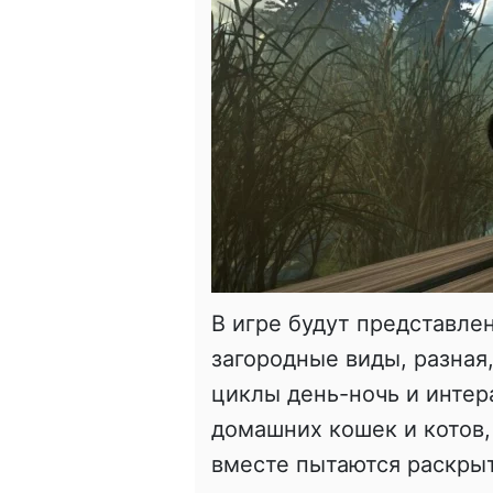
В игре будут представле
загородные виды, разная
циклы день-ночь и интера
домашних кошек и котов,
вместе пытаются раскрыт