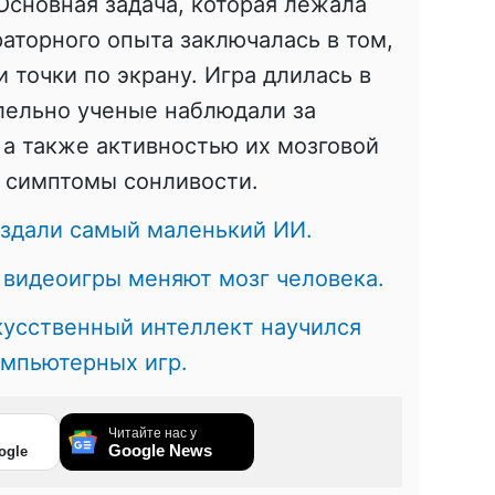
Основная задача, которая лежала
аторного опыта заключалась в том,
 точки по экрану. Игра длилась в
лельно ученые наблюдали за
 а также активностью их мозговой
я симптомы сонливости.
здали самый маленький ИИ.
,
видеоигры меняют мозг человека.
кусственный интеллект научился
омпьютерных игр.
Читайте нас у
Google News
ogle