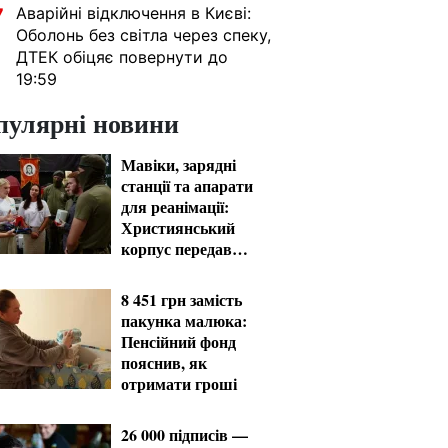
Аварійні відключення в Києві:
7
Оболонь без світла через спеку,
ДТЕК обіцяє повернути до
19:59
пулярні новини
Мавіки, зарядні
станції та апарати
для реанімації:
Християнський
корпус передав
вантаж на
Запорізький та
8 451 грн замість
Покровський
пакунка малюка:
напрямки
Пенсійний фонд
пояснив, як
отримати гроші
26 000 підписів —