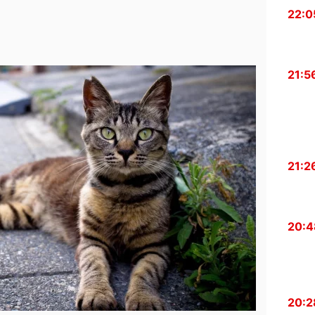
22:0
21:5
21:2
20:4
20:2