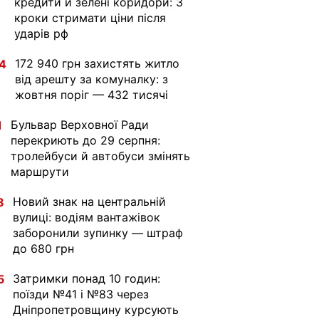
кредити й зелені коридори: 3
кроки стримати ціни після
ударів рф
172 940 грн захистять житло
4
від арешту за комуналку: з
жовтня поріг — 432 тисячі
Бульвар Верховної Ради
1
перекриють до 29 серпня:
тролейбуси й автобуси змінять
маршрути
Новий знак на центральній
8
вулиці: водіям вантажівок
заборонили зупинку — штраф
до 680 грн
Затримки понад 10 годин:
5
поїзди №41 і №83 через
Дніпропетровщину курсують