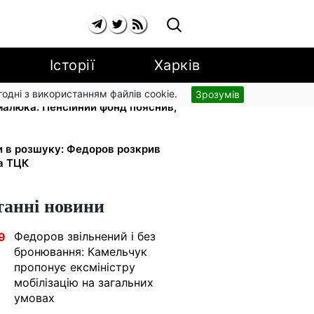
Історії
Харків
згодні з використанням файлів cookie.
Зрозумів
 малюка: Пенсійний фонд пояснив,
и в розшуку: Федоров розкрив
та ТЦК
танні новини
Федоров звільнений і без
9
бронювання: Камельчук
пропонує ексміністру
мобілізацію на загальних
умовах