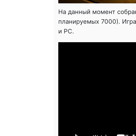
На данный момент собран
планируемых 7000). Игр
и PC.