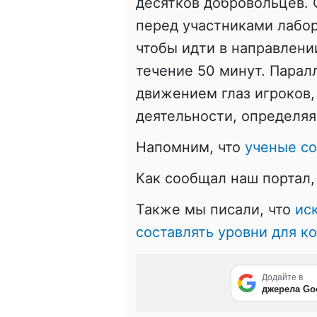
десятков добровольцев. 
перед участниками лабор
чтобы идти в направлении
течение 50 минут. Парал
движением глаз игроков,
деятельности, определя
Напомним, что
ученые со
Как сообщал наш портал
Также мы писали, что
ис
составлять уровни для к
Додайте в
джерела Go