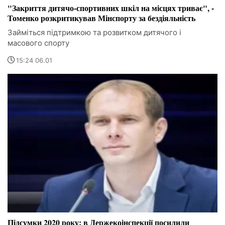
"Закриття дитячо-спортивних шкіл на місцях триває", -
Томенко розкритикував Мінспорту за бездіяльність
Займіться підтримкою та розвитком дитячого і
масового спорту
15:24 06.01
Підсумки 2020 року: в Держекоінспекції посилили