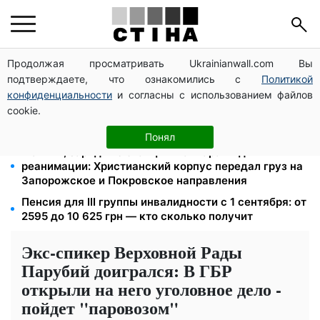
Продолжая просматривать Ukrainianwall.com Вы
172 940 грн защитят жилье от ареста за
подтверждаете, что ознакомились с
Политикой
коммуналку: с октября порог — 432 тысячи
конфиденциальности
и согласны с использованием файлов
Новый знак на центральной улице: водителям
cookie.
грузовиков запретили остановку — штраф до 680
грн
Понял
Мавики, зарядные станции и аппараты для
реанимации: Христианский корпус передал груз на
Запорожское и Покровское направления
Пенсия для III группы инвалидности с 1 сентября: от
2595 до 10 625 грн — кто сколько получит
Экс-спикер Верховной Рады
Парубий доигрался: В ГБР
открыли на него уголовное дело -
пойдет "паровозом"