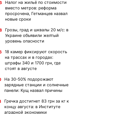
Налог на жильё по стоимости
6
вместо метров: реформа
просрочена, Гетманцев назвал
новые сроки
Грозы, град и шквалы 20 м/с: в
8
Украине объявили желтый
уровень опасности
18 камер фиксируют скорость
6
на трассах и в городах:
штрафы 340 и 1700 грн, где
стоят в августе
На 30-50% подорожают
0
зарядные станции и солнечные
панели: Кущ назвал причины
Гречка достигнет 83 грн за кг к
3
концу августа: в Институте
аграрной экономики