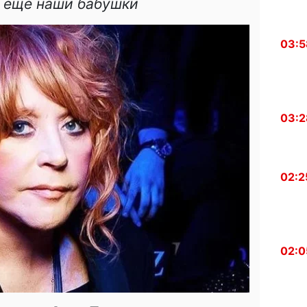
и еще наши бабушки
03:5
03:2
02:2
02:0