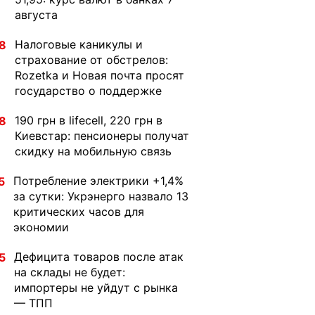
августа
Налоговые каникулы и
8
страхование от обстрелов:
Rozetka и Новая почта просят
государство о поддержке
190 грн в lifecell, 220 грн в
8
Киевстар: пенсионеры получат
скидку на мобильную связь
Потребление электрики +1,4%
5
за сутки: Укрэнерго назвало 13
критических часов для
экономии
Дефицита товаров после атак
5
на склады не будет:
импортеры не уйдут с рынка
— ТПП