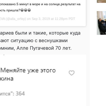
показано.5 минут в море и на солнце,результат на
ость пришла?😀😀😀
EVA
(@alla_orfey) on
Sep 3, 2019 at 11:28pm PDT
риев были и такие, которые куда
вают ситуацию с веснушками
мним, Алле Пугачевой 70 лет.