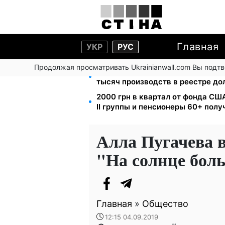
Главная
УКР
РУС
Продолжая просматривать Ukrainianwall.com Вы подт
113 млрд грн задолжали украинц
тысяч производств в реестре д
2000 грн в квартал от фонда США
II группы и пенсионеры 60+ пол
Алла Пугачева 
"На солнце боль
Главная
»
Общество
12:15 04.09.2019