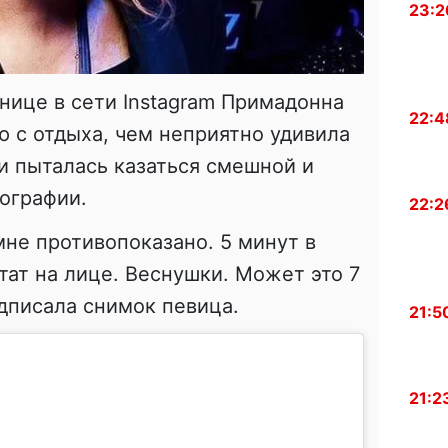
23:2
анице в сети Instagram Примадонна
22:4
 с отдыха, чем неприятно удивила
 и пыталась казаться смешной и
тографии.
22:2
не противопоказано. 5 минут в
тат на лице. Веснушки. Может это 7
дписала снимок певица.
21:5
21:2