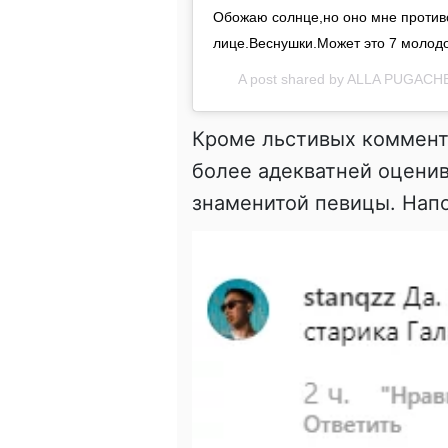
Обожаю солнце,но оно мне противо
лице.Веснушки.Может это 7 молод
A post shared by
ALLA PUGACH
Кроме льстивых коммента
более адекватней оцени
знаменитой певицы. Напо