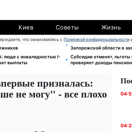
Киев
Советы
Жизнь
верждаете, что ознакомились с
Политикой конфиденциальности
и
ы за коммуналку: 830
1-2 набора гигиены на сем
олжников
Запорожской области в ав
: люди с инвалидностью I-
Субсидии отменят, льготы
учат выплаты
проверяет доходы пенсион
По
впервые призналась:
ше не могу" - все плохо
04:5
04:2