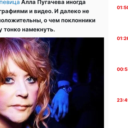
певица
Алла Пугачева иногда
01:5
графиями и видео. И далеко не
 положительны, о чем поклонники
 тонко намекнуть.
01:2
00:5
23:4