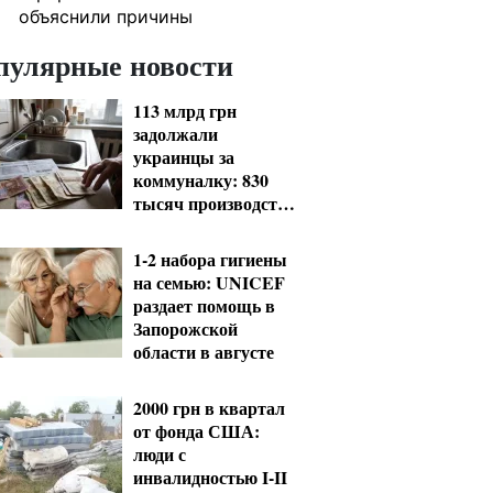
объяснили причины
пулярные новости
113 млрд грн
задолжали
украинцы за
коммуналку: 830
тысяч производств
в реестре
должников
1-2 набора гигиены
на семью: UNICEF
раздает помощь в
Запорожской
области в августе
2000 грн в квартал
от фонда США:
люди с
инвалидностью I-II