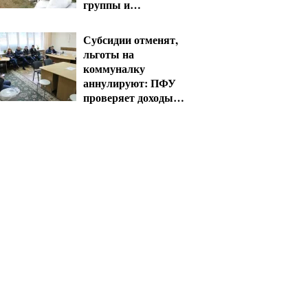
группы и
пенсионеры 60+
получат выплаты
Субсидии отменят,
льготы на
коммуналку
аннулируют: ПФУ
проверяет доходы
пенсионеров в
августе