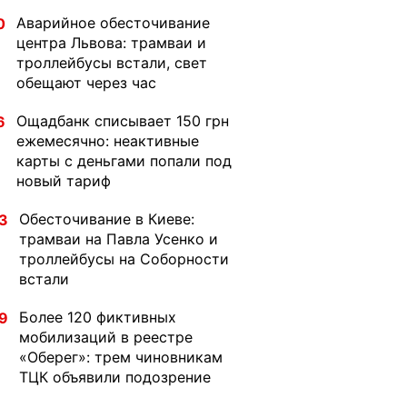
Аварийное обесточивание
0
центра Львова: трамваи и
троллейбусы встали, свет
обещают через час
Ощадбанк списывает 150 грн
6
ежемесячно: неактивные
карты с деньгами попали под
новый тариф
Обесточивание в Киеве:
3
трамваи на Павла Усенко и
троллейбусы на Соборности
встали
Более 120 фиктивных
9
мобилизаций в реестре
«Оберег»: трем чиновникам
ТЦК объявили подозрение