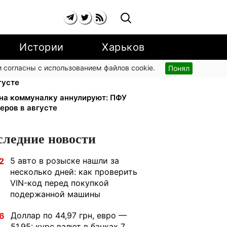
Истории
Харьков
 согласны с использованием файлов cookie.
Понял
ью: UNICEF раздает помощь в
густе
 на коммуналку аннулируют: ПФУ
еров в августе
следние новости
5 авто в розыске нашли за
2
несколько дней: как проверить
VIN-код перед покупкой
подержанной машины
Доллар по 44,97 грн, евро —
6
51,95: курс валют в банках 7