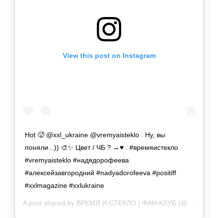
View this post on Instagram
Hot 🥵 @xxl_ukraine @vremyaisteklo . Ну, вы
поняли...)) 🎨✨ Цвет / ЧБ ? ↔️♥️ . #времяистекло
#vremyaisteklo #надядорофеева
#алексейзавгородний #nadyadorofeeva #positiff
#xxlmagazine #xxlukraine
A post shared by
ВРЕМЯ И СТЕКЛО | ФАН-КЛУБ
(@vremyaisteklo.fk) on