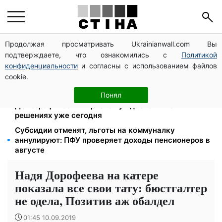
Продолжая просматривать Ukrainianwall.com Вы
Работаете полный день — получайте єЯсла: ПФУ
подтверждаете, что ознакомились с
Политикой
объяснил условия помощи на ребенка 1-3 года
конфиденциальности
и согласны с использованием файлов
113 млрд грн задолжали украинцы за коммуналку:
cookie.
830 тысяч производств в реестре должников
Директор ДОЗ Киева Татьяна Мостепан:
Понял
Демографический кризис нуждается в новых
решениях уже сегодня
Субсидии отменят, льготы на коммуналку
аннулируют: ПФУ проверяет доходы пенсионеров в
августе
Надя Дорофеева на катере
показала все свои тату: бюстгалтер
не одела, Позитив аж обалдел
01:45 10.09.2019