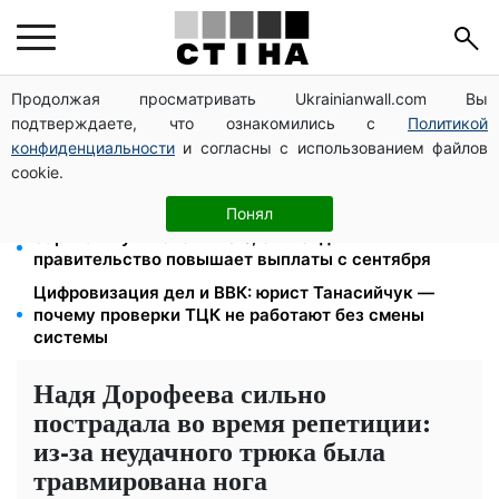
Продолжая просматривать Ukrainianwall.com Вы
26 000 подписей — Зеленский поручил СНБО
подтверждаете, что ознакомились с
Политикой
лишать водителей прав за систематические
нарушения
конфиденциальности
и согласны с использованием файлов
cookie.
Пенсия для III группы инвалидности с 1 сентября: от
2595 до 10 625 грн — кто сколько получит
Понял
Зарплаты учителей +20%, стипендии ×2:
правительство повышает выплаты с сентября
Цифровизация дел и ВВК: юрист Танасийчук —
почему проверки ТЦК не работают без смены
системы
Надя Дорофеева сильно
пострадала во время репетиции:
из-за неудачного трюка была
травмирована нога