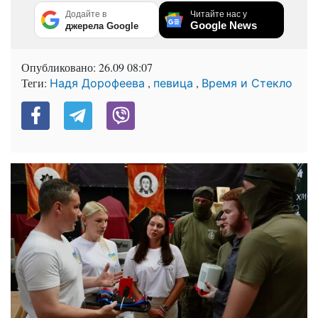
Додайте в
Читайте нас у
Google News
джерела Google
Опубликовано:
26.09 08:07
Теги:
,
,
Надя Дорофеева
певица
Время и Стекло