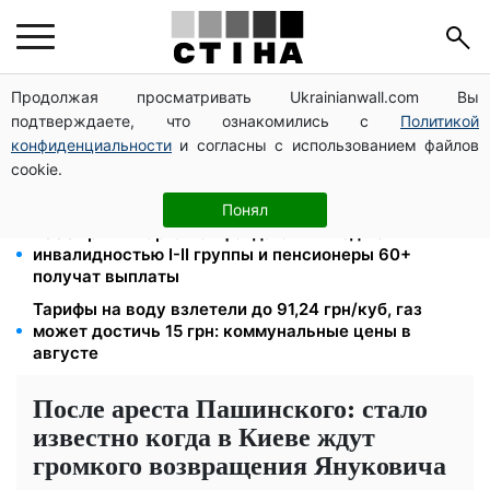
Продолжая просматривать Ukrainianwall.com Вы
Директор ДОЗ Киева Татьяна Мостепан:
подтверждаете, что ознакомились с
Политикой
Демографический кризис нуждается в новых
решениях уже сегодня
конфиденциальности
и согласны с использованием файлов
cookie.
Пенсионная реформа в сентябре: добровольные
накопления и пересмотр спецпенсий судей
Понял
2000 грн в квартал от фонда США: люди с
инвалидностью I-II группы и пенсионеры 60+
получат выплаты
Тарифы на воду взлетели до 91,24 грн/куб, газ
может достичь 15 грн: коммунальные цены в
августе
После ареста Пашинского: стало
известно когда в Киеве ждут
громкого возвращения Януковича