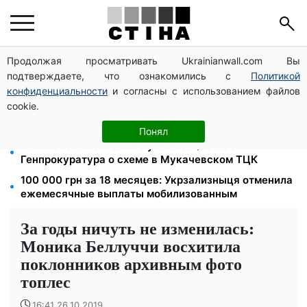
Продолжая просматривать Ukrainianwall.com Вы
Мавики, зарядные станции и аппараты для
подтверждаете, что ознакомились с
Политикой
реанимации: Христианский корпус передал груз на
Запорожское и Покровское направления
конфиденциальности
и согласны с использованием файлов
cookie.
Может ли Почтовая площадь стать главной точкой
входа в исторический Киев
Понял
1577 человек списали с учета за $10 000:
Генпрокуратура о схеме в Мукачевском ТЦК
100 000 грн за 18 месяцев: Укрзализныця отменила
ежемесячные выплаты мобилизованным
За годы ничуть не изменилась:
Моника Беллуччи восхитила
поклонников архивным фото
топлес
16:41 26.10.2019