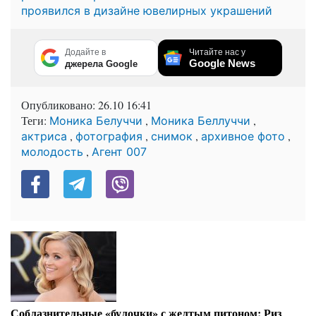
проявился в дизайне ювелирных украшений
Додайте в
Читайте нас у
Google News
джерела Google
Опубликовано:
26.10 16:41
Теги:
,
,
Моника Белуччи
Моника Беллуччи
,
,
,
,
актриса
фотография
снимок
архивное фото
,
молодость
Агент 007
Соблазнительные «булочки» с желтым питоном: Риз