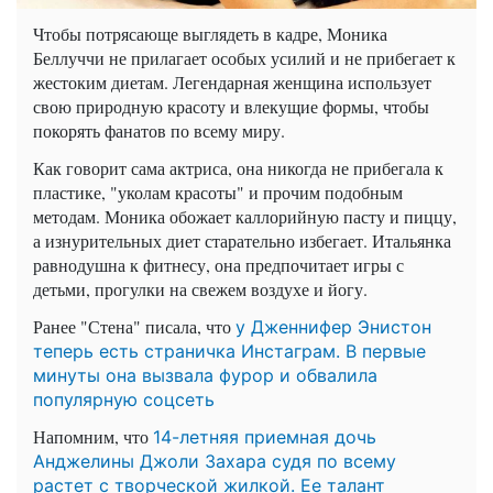
Чтобы потрясающе выглядеть в кадре, Моника
Беллуччи не прилагает особых усилий и не прибегает к
жестоким диетам. Легендарная женщина использует
свою природную красоту и влекущие формы, чтобы
покорять фанатов по всему миру.
Как говорит сама актриса, она никогда не прибегала к
пластике, "уколам красоты" и прочим подобным
методам. Моника обожает каллорийную пасту и пиццу,
а изнурительных диет старательно избегает. Итальянка
равнодушна к фитнесу, она предпочитает игры с
детьми, прогулки на свежем воздухе и йогу.
Ранее "Стена" писала, что
у Дженнифер Энистон
теперь есть страничка Инстаграм. В первые
минуты она вызвала фурор и обвалила
популярную соцсеть
Напомним, что
14-летняя приемная дочь
Анджелины Джоли Захара судя по всему
растет с творческой жилкой. Ее талант