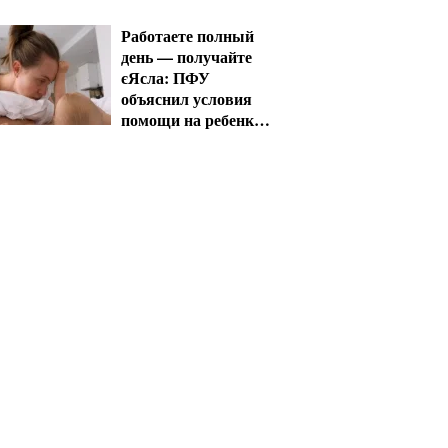
планировать объезд
Работаете полный
день — получайте
єЯсла: ПФУ
объяснил условия
помощи на ребенка
1-3 года