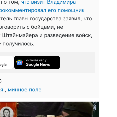
л о том,
что визит Владимира
прокомментировал его помощник
ель главы государства заявил, что
оговорить с бойцами, не
Штайнмайера и разведение войск,
е получилось.
Читайте нас у
Google News
ogle
0
я
,
минное поле