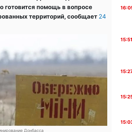
то готовится помощь в вопросе
16:0
рованных территорий, сообщает
24
15:5
15:2
15:2
15:0
инирование Донбасса