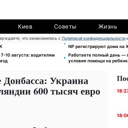
Киев
Советы
Жизнь
верждаете, что ознакомились с
Политикой конфиденциальности
и
озыске: Федоров раскрыл
Помощь людям с инвалиднос
К
NP регистрируют дома на
7-10 августа: водителям
Работаете полный день — 
ъезд
условия помощи на ребенка
По
 Донбасса: Украина
ляндии 600 тысяч евро
18:2
18:0