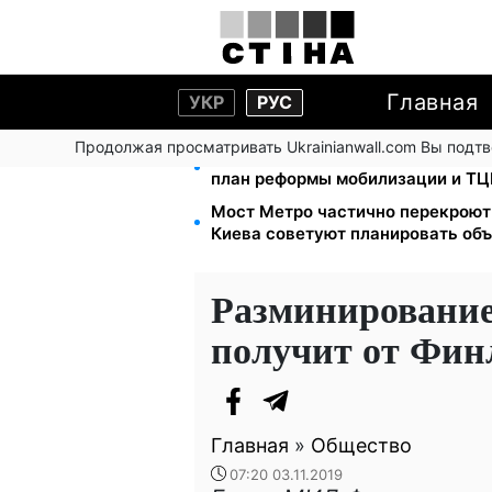
Главная
УКР
РУС
Продолжая просматривать Ukrainianwall.com Вы подт
200+ тысяч в СЗЧ, миллионы в р
план реформы мобилизации и ТЦ
Мост Метро частично перекроют 
Киева советуют планировать об
Разминирование
получит от Фин
Главная
»
Общество
07:20 03.11.2019