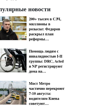
пулярные новости
200+ тысяч в СЗЧ,
миллионы в
розыске: Федоров
раскрыл план
реформы
мобилизации и ТЦК
Помощь людям с
инвалидностью I-II
группы: DRC, Acted
и NP регистрируют
дома на
Херсонщине
Мост Метро
частично перекроют
7-10 августа:
водителям Киева
советуют