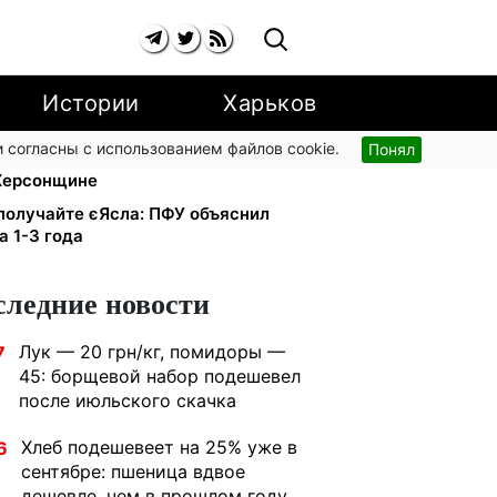
Истории
Харьков
 согласны с использованием файлов cookie.
Понял
тью I-II группы: DRC, Acted и
 Херсонщине
получайте єЯсла: ПФУ объяснил
 1-3 года
следние новости
Лук — 20 грн/кг, помидоры —
7
45: борщевой набор подешевел
после июльского скачка
Хлеб подешевеет на 25% уже в
6
сентябре: пшеница вдвое
дешевле, чем в прошлом году