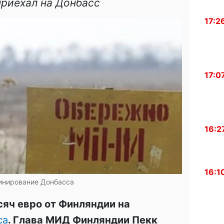
риехал на Донбасс
17:2
17:0
16:2
16:1
инирование Донбасса
сяч евро от Финляндии на
са
. Глава МИД Финляндии Пекк