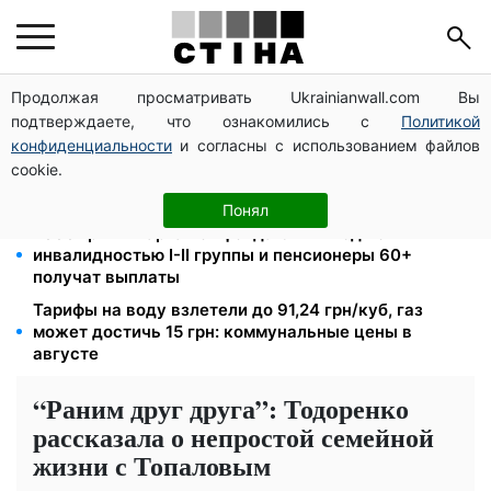
Продолжая просматривать Ukrainianwall.com Вы
Директор ДОЗ Киева Татьяна Мостепан:
подтверждаете, что ознакомились с
Политикой
Демографический кризис нуждается в новых
решениях уже сегодня
конфиденциальности
и согласны с использованием файлов
cookie.
Пенсионная реформа в сентябре: добровольные
накопления и пересмотр спецпенсий судей
Понял
2000 грн в квартал от фонда США: люди с
инвалидностью I-II группы и пенсионеры 60+
получат выплаты
Тарифы на воду взлетели до 91,24 грн/куб, газ
может достичь 15 грн: коммунальные цены в
августе
“Раним друг друга”: Тодоренко
рассказала о непростой семейной
жизни с Топаловым