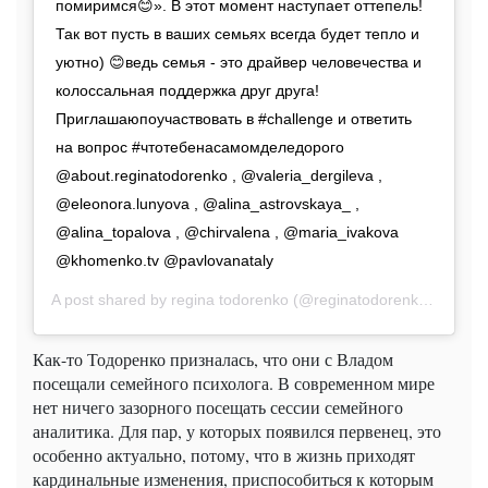
помиримся😊». В этот момент наступает оттепель!
Так вот пусть в ваших семьях всегда будет тепло и
уютно) 😊ведь семья - это драйвер человечества и
колоссальная поддержка друг друга!
Приглашаюпоучаствовать в #challenge и ответить
на вопрос #чтотебенасамомделедорого
@about.reginatodorenko , @valeria_dergileva ,
@eleonora.lunyova , @alina_astrovskaya_ ,
@alina_topalova , @chirvalena , @maria_ivakova
@khomenko.tv @pavlovanataly
A post shared by
regina todorenko
(@reginatodorenko) on
Nov
Как-то Тодоренко призналась, что они с Владом
посещали семейного психолога. В современном мире
нет ничего зазорного посещать сессии семейного
аналитика. Для пар, у которых появился первенец, это
особенно актуально, потому, что в жизнь приходят
кардинальные изменения, приспособиться к которым