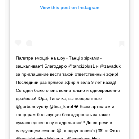
View this post on Instagram
Палитра эмоций на шоу «Танцi з зiрками»
зашкаливает! Благодарю @tanci1plus1 и @zavaduk
за приглашение вести такой ответственный эфир!
Последний раз прямой эфир я вела 9 лет назад!
Сегодня было очень волнительно и одновременно
драйвово! Юра, Тиночка, вы невероятные
@gorbunovyuriy @tina_karol ❤️ Всем артистам и
танцорам большущая благодарность за такое
сумасшедшее шоу и адреналин!!! До встречи в
следующем сезоне 😍, а вдруг повезёт) 🙈 ☺️ Фото:
@rostickdesign Makeup - @rymakova Hair -