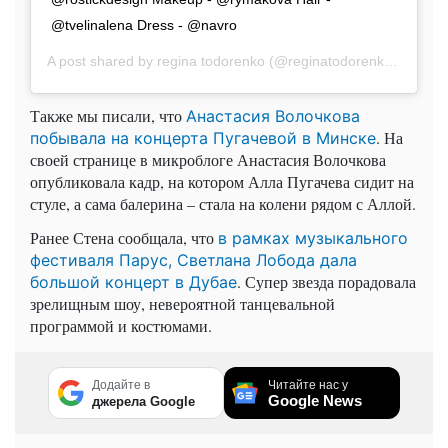
@tvelinalena Dress - @navro
A post shared by
regina todorenko
(@reginatodorenko) on
Nov
Также мы писали, что
Анастасия Волочкова
. На
побывала на концерта Пугачевой в Минске
своей странице в микроблоге Анастасия Волочкова
опубликовала кадр, на котором Алла Пугачева сидит на
стуле, а сама балерина – стала на колени рядом с Аллой.
Ранее Стена сообщала, что
в рамках музыкального
фестиваля Парус, Светлана Лобода дала
. Супер звезда порадовала
большой концерт в Дубае
зрелищным шоу, невероятной танцевальной
программой и костюмами.
Додайте в
Читайте нас у
Google News
джерела Google