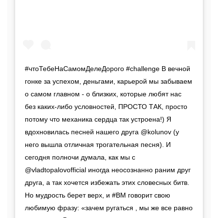
#чтоТебеНаСамомДелеДорого #challenge В вечной
гонке за успехом, деньгами, карьерой мы забываем
о самом главном - о близких, которые любят нас
без каких-либо условностей, ПРОСТО ТАК, просто
потому что механика сердца так устроена!) Я
вдохновилась песней нашего друга @kolunov (у
него вышла отличная трогательная песня). И
сегодня полночи думала, как мы с
@vladtopalovofficial иногда неосознанно раним друг
друга, а так хочется избежать этих словесных битв.
Но мудрость берет верх, и #ВМ говорит свою
любимую фразу: «зачем ругаться , мы же все равно