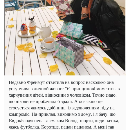
Недавно Фреймут ответила на вопрос насколько она
уступчива в личной жизни: "Є принципові моменти - в
харчування дітей, відносини з чоловіком. Точно знаю,
що ніколи не пробачила б зради. А ось якщо це
стосується якихось дрібниць, із задоволенням піду на
компроміс. На-приклад, виходимо з дому, і я бачу, що
Євдокія одягнена за смаком Володі-шорти, кеди, кепка,
якась футболка. Коротше, пацан пацаном. А мені так