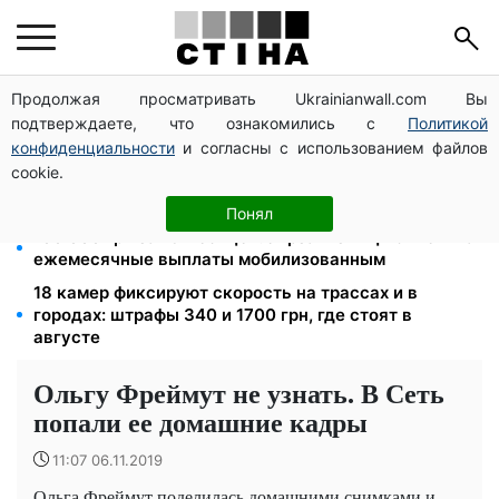
Продолжая просматривать Ukrainianwall.com Вы
Освобожденные из плена бесплатно восстановят
подтверждаете, что ознакомились с
Политикой
водительское удостоверение: условия от МВД
конфиденциальности
и согласны с использованием файлов
Цифровизация дел и ВВК: юрист Танасийчук —
cookie.
почему проверки ТЦК не работают без смены
системы
Понял
100 000 грн за 18 месяцев: Укрзализныця отменила
ежемесячные выплаты мобилизованным
18 камер фиксируют скорость на трассах и в
городах: штрафы 340 и 1700 грн, где стоят в
августе
Ольгу Фреймут не узнать. В Сеть
попали ее домашние кадры
11:07 06.11.2019
Ольга Фреймут поделилась домашними снимками и