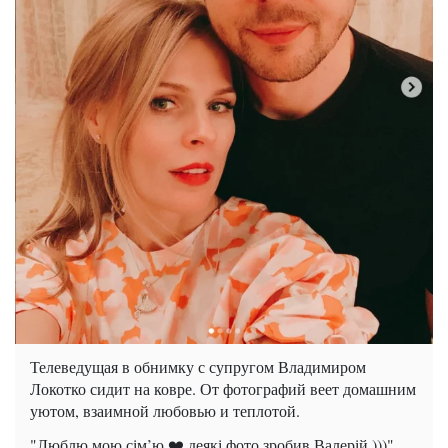
Телеведущая в обнимку с супругом Владимиром
Локотко сидит на ковре. От фотографий веет домашним
уютом, взаимной любовью и теплотой.
"Люблю мою сім’ю ❤️ деякі фото зробив Валерій )))".