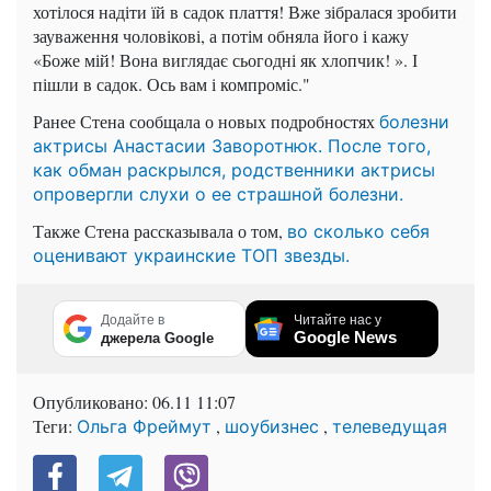
хотілося надіти їй в садок плаття! Вже зібралася зробити
зауваження чоловікові, а потім обняла його і кажу
«Боже мій! Вона виглядає сьогодні як хлопчик! ». І
пішли в садок. Ось вам і компроміс."
Ранее Стена сообщала о новых подробностях
болезни
актрисы Анастасии Заворотнюк. После того,
как обман раскрылся, родственники актрисы
опровергли слухи о ее страшной болезни.
Также Стена рассказывала о том,
во сколько себя
оценивают украинские ТОП звезды.
Додайте в
Читайте нас у
Google News
джерела Google
Опубликовано:
06.11 11:07
Теги:
,
,
Ольга Фреймут
шоубизнес
телеведущая