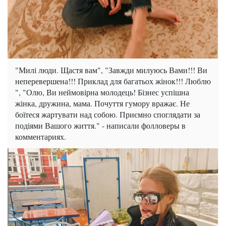
"Милі люди. Щастя вам", "Завжди милуюсь Вами!!! Ви
неперевершена!!! Приклад для багатьох жінок!!! Люблю
", "Олю, Ви неймовірна молодець! Бізнес успішна
жінка, дружина, мама. Почуття гумору вражає. Не
боїтеся жартувати над собою. Приємно споглядати за
подіями Вашого життя." - написали фолловеры в
комментариях.