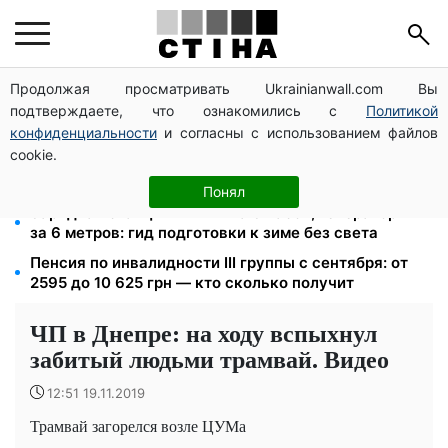
Продолжая просматривать Ukrainianwall.com Вы
Доллар по 44,50 грн, евро — 51,34: курс валют в
подтверждаете, что ознакомились с
Политикой
банках 9 августа
конфиденциальности
и согласны с использованием файлов
Водительское удостоверение и техпаспорт
cookie.
восстановят бесплатно: условие от сервисных
центров МВД
Понял
Зарядная станция 1 кВт·ч на 8 часов, генератор —
за 6 метров: гид подготовки к зиме без света
Пенсия по инвалидности III группы с сентября: от
2595 до 10 625 грн — кто сколько получит
ЧП в Днепре: на ходу вспыхнул
забитый людьми трамвай. Видео
12:51 19.11.2019
Трамвай загорелся возле ЦУМа