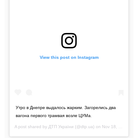
View this post on Instagram
Утро в Днепре выдалось жарким. Загорелись два
вагона первого трамвая возле ЦУМа.
A post shared by
ДТП України
(@dtp.ua) on
Nov 18, 2019 at 11:51pm PST