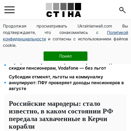
Продолжая просматривать Ukrainianwall.com Вы
Директор ДОЗ Киева Татьяна Мостепан:
подтверждаете, что ознакомились с
Политикой
Демографический кризис нуждается в новых
решениях уже сегодня
конфиденциальности
и согласны с использованием файлов
cookie.
Пенсионная реформа в сентябре: добровольные
накопления и пересмотр спецпенсий судей
Понял
Тариф от 190 грн в месяц: Киевстар и lifecell дают
скидки пенсионерам, Vodafone — без льгот
Субсидии отменят, льготы на коммуналку
аннулируют: ПФУ проверяет доходы пенсионеров в
августе
Российские мародеры: стало
известно, в каком состоянии РФ
передала захваченные в Керчи
корабли