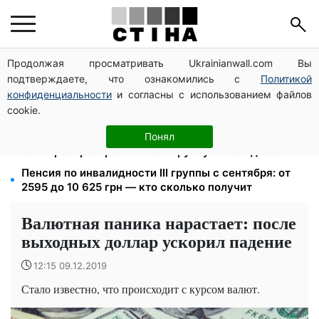
Продолжая просматривать Ukrainianwall.com Вы
Среда 12 августа — самый опасный день недели:
подтверждаете, что ознакомились с
Политикой
что можно и нельзя делать с 10 по 16 августа
конфиденциальности
и согласны с использованием файлов
Бензин от 77,90 грн, дизель до 97,90: цены на
cookie.
топливо на АЗС 8 августа не изменились
120 000 грн на авто: компенсацию для ветеранов
Понял
хотят распространить на III группу инвалидности
Пенсия по инвалидности III группы с сентября: от
2595 до 10 625 грн — кто сколько получит
Валютная паника нарастает: после
выходных доллар ускорил падение
12:15 09.12.2019
Стало известно, что происходит с курсом валют.