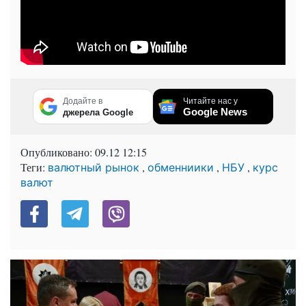
Додайте в
Читайте нас у
Google News
джерела Google
Опубликовано:
09.12 12:15
Теги:
,
,
,
валютный рынок
обменниики
НБУ
курс
валют