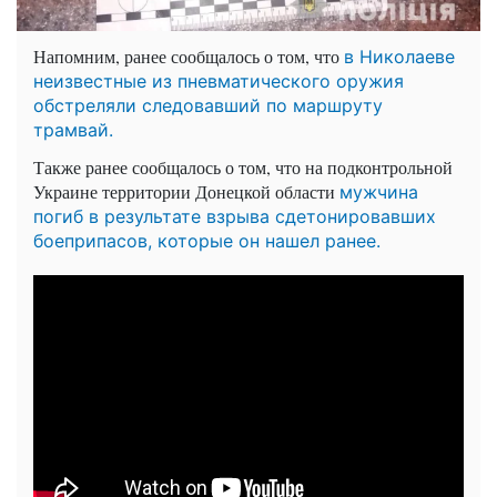
Напомним, ранее сообщалось о том, что
в Николаеве
неизвестные из пневматического оружия
обстреляли следовавший по маршруту
трамвай.
Также ранее сообщалось о том, что на подконтрольной
Украине территории Донецкой области
мужчина
погиб в результате взрыва сдетонировавших
боеприпасов, которые он нашел ранее.