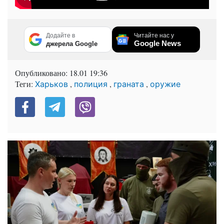
Додайте в
Читайте нас у
Google News
джерела Google
Опубликовано:
18.01 19:36
Теги:
,
,
,
Харьков
полиция
граната
оружие