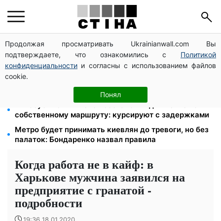
Продолжая просматривать Ukrainianwall.com Вы
Церковный праздник 9 августа: апостол Матфий,
подтверждаете, что ознакомились с
Политикой
три строгих запрета Успенского поста и приметы на
зиму
конфиденциальности
и согласны с использованием файлов
cookie.
Среда 12 августа — самый опасный день недели:
что можно и нельзя делать с 10 по 16 августа
Понял
Автобус №54 в Киеве восстановил движение по
собственному маршруту: курсируют с задержками
Метро будет принимать киевлян до тревоги, но без
палаток: Бондаренко назвал правила
Когда работа не в кайф: в
Харькове мужчина заявился на
предприятие с гранатой -
подробности
19:36 18.01.2020