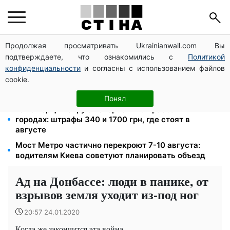
Продолжая просматривать Ukrainianwall.com Вы
Освобожденные из плена бесплатно восстановят
подтверждаете, что ознакомились с
Политикой
водительское удостоверение: условия от МВД
конфиденциальности
и согласны с использованием файлов
26 000 подписей — Зеленский поручил СНБО
cookie.
лишать водителей прав за систематические
нарушения
Понял
18 камер фиксируют скорость на трассах и в
городах: штрафы 340 и 1700 грн, где стоят в
августе
Мост Метро частично перекроют 7-10 августа:
водителям Киева советуют планировать объезд
Ад на Донбассе: люди в панике, от
взрывов земля уходит из-под ног
20:57 24.01.2020
Когда же закончится эта война