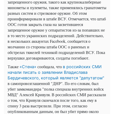
запрещенного оружия, такого как крупнокалиберные
минометы и пулеметы, также применялись гранатометы
разных систем и стрелковое оружие. Об этом
проинформировали в штабе ВСУ. Отмечается, что штаб
ООС готов закрыть глаза на засветившееся
запрещенное оружие у сепаратистов из-за попавших не
в то место украинских подразделений. Действительно,
в нескольких аккаунтах Facebook, сообщается о
молчании со стороны штаба ООС о раненых и
обстрелах тяжелей техникой подразделений ВСУ. Пока
верхушки договариваются, солдаты погибают.
Также
сообщала, что
«Стена»
в российских СМИ
начали писать о заявлении Владислава
Бердичевского, который является "депутатом"
в самопровозглашенной "ДНР". По его словам, был
убит замкомандира "полка спецназа внутренних войск
МВД" Алексей Кривуля. В российских СМИ рассказали
о том, что Кривуля скончался после того, как ему в
спину 3 раза выстрелили. При этом, согласно
опубликованным данным, он был убит прямо около