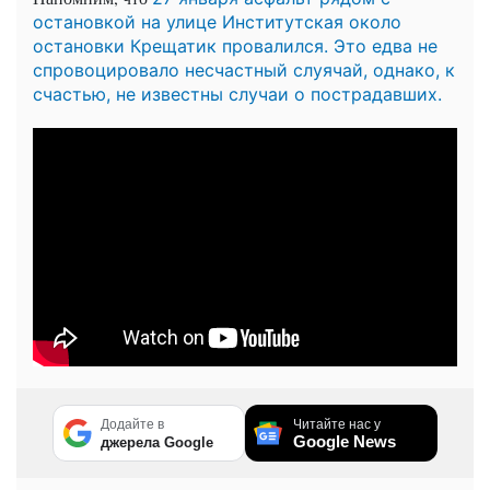
остановкой на улице Институтская около
остановки Крещатик провалился. Это едва не
спровоцировало несчастный слуячай, однако, к
счастью, не известны случаи о пострадавших.
Додайте в
Читайте нас у
Google News
джерела Google