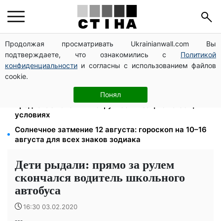
Продолжая просматривать Ukrainianwall.com Вы
125 грн за куб воды: закон №4777 запустил двойное
подтверждаете, что ознакомились с
Политикой
подорожание тарифов в регионах
конфиденциальности
и согласны с использованием файлов
До +37°C на юге и грозы с градом в 9 областях:
cookie.
прогноз погоды на выходные от Птухи
Федоров уволен и без бронирования: Камельчук
Понял
предлагает экс-министру мобилизацию на общих
условиях
Солнечное затмение 12 августа: гороскоп на 10–16
августа для всех знаков зодиака
Дети рыдали: прямо за рулем
скончался водитель школьного
автобуса
16:30 03.02.2020