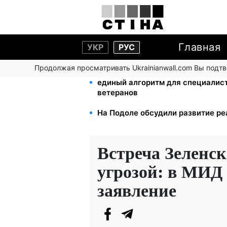
Главная
УКР
РУС
Продолжая просматривать Ukrainianwall.com Вы подт
ПФУ и Минветеранов утвердили 
единый алгоритм для специалис
ветеранов
На Подоле обсудили развитие ре
Встреча Зеленск
угрозой: в МИД
заявление