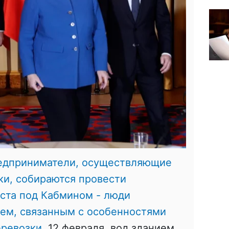
едприниматели, осуществляющие
и, собираются провести
ста под Кабмином - люди
ем, связанным с особенностями
еревозки
. 12 февраля, вод зданием