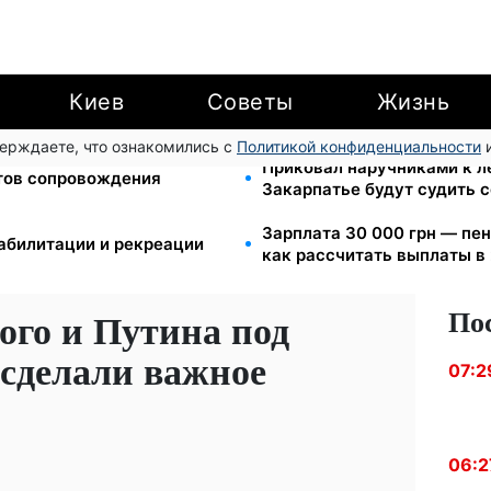
Киев
Советы
Жизнь
верждаете, что ознакомились с
Политикой конфиденциальности
и
Порядок взаимодействия:
Приковал наручниками к ле
тов сопровождения
Закарпатье будут судить 
Зарплата 30 000 грн — пен
абилитации и рекреации
как рассчитать выплаты в
По
ого и Путина под
 сделали важное
07:2
06:2