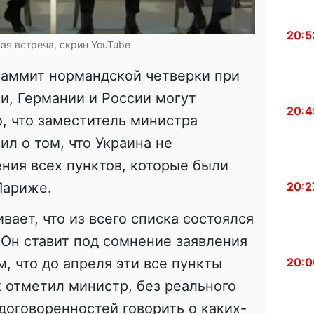
20:5
я встреча, скрин YouTube
саммит нормандской четверки при
и, Германии и России могут
20:4
о, что заместитель министра
ил о том, что Украина не
ния всех пунктов, которые были
Париже.
20:2
ает, что из всего списка состоялся
Он ставит под сомнение заявления
, что до апреля эти все пункты
20:0
к отметил министр, без реального
договоренностей говорить о каких-