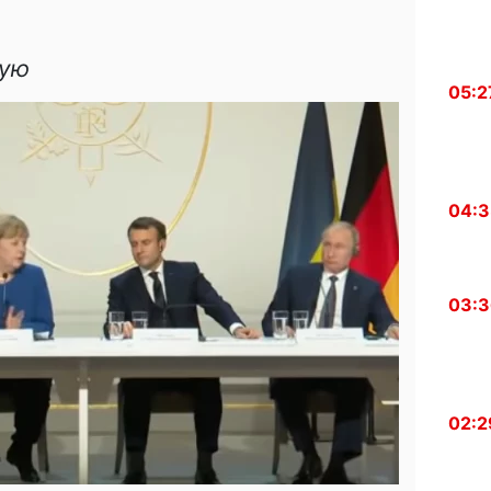
ную
05:2
04:
03:
02:2