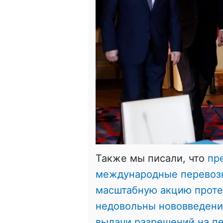
Также мы писали, что
пр
международные перевозк
масштабную акцию проте
недовольны нововведени
выдачи разрешений на п