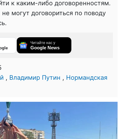
йти к каким-либо договоренностям.
 не могут договориться по поводу
сь.
Читайте нас у
Google News
ogle
5
ий
,
Владимир Путин
,
Нормандская