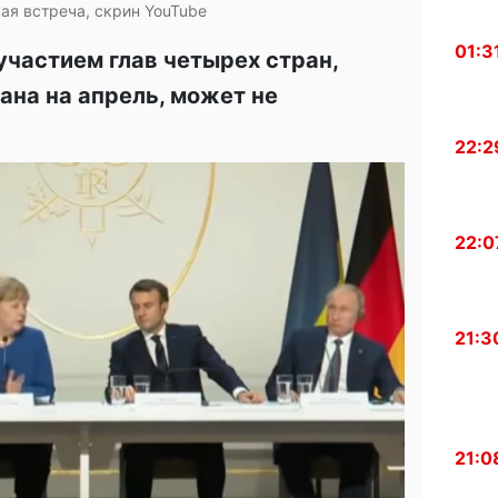
я встреча, скрин YouTube
01:3
участием глав четырех стран,
ана на апрель, может не
22:2
22:0
21:3
21:0