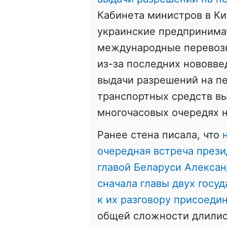
Кабинета министров в Ки
украинские предпринима
международные перевозк
из-за последних нововве
выдачи разрешений на пе
транспортных средств в
многочасовых очередях н
Ранее стена писала, что
очередная встреча прези
главой Беларуси Алекса
сначала главы двух госу
к их разговору присоеди
общей сложности длились