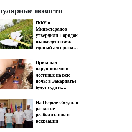
пулярные новости
ПФУ и
Минветеранов
утвердили Порядок
взаимодействия:
единый алгоритм
для специалистов
сопровождения
Приковал
ветеранов
наручниками к
лестнице на всю
ночь: в Закарпатье
будут судить
сотрудника ТЦК за
пытки
На Подоле обсудили
развитие
реабилитации и
рекреации