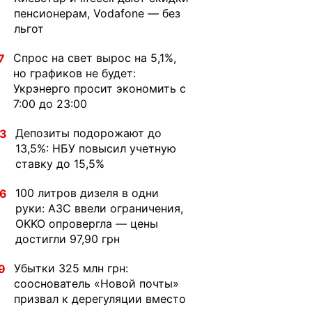
пенсионерам, Vodafone — без
льгот
Спрос на свет вырос на 5,1%,
7
но графиков не будет:
Укрэнерго просит экономить с
7:00 до 23:00
Депозиты подорожают до
33
13,5%: НБУ повысил учетную
ставку до 15,5%
100 литров дизеля в одни
36
руки: АЗС ввели ограничения,
OKKO опровергла — цены
достигли 97,90 грн
Убытки 325 млн грн:
9
сооснователь «Новой почты»
призвал к дерегуляции вместо