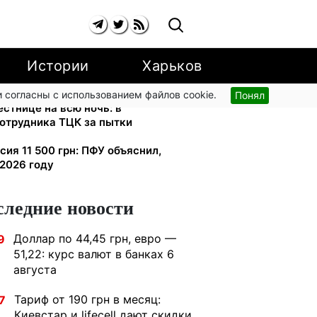
Истории
Харьков
 согласны с использованием файлов cookie.
Понял
стнице на всю ночь: в
сотрудника ТЦК за пытки
сия 11 500 грн: ПФУ объяснил,
 2026 году
следние новости
Доллар по 44,45 грн, евро —
9
51,22: курс валют в банках 6
августа
Тариф от 190 грн в месяц:
7
Киевстар и lifecell дают скидки