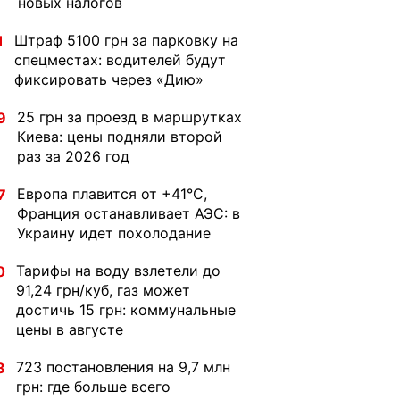
новых налогов
Штраф 5100 грн за парковку на
1
спецместах: водителей будут
фиксировать через «Дию»
25 грн за проезд в маршрутках
9
Киева: цены подняли второй
раз за 2026 год
Европа плавится от +41°C,
7
Франция останавливает АЭС: в
Украину идет похолодание
Тарифы на воду взлетели до
0
91,24 грн/куб, газ может
достичь 15 грн: коммунальные
цены в августе
723 постановления на 9,7 млн
8
грн: где больше всего