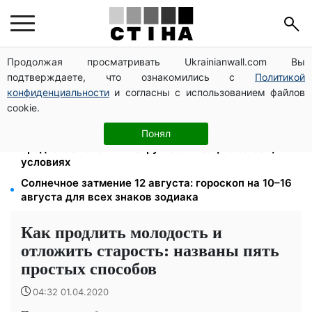
Продолжая просматривать Ukrainianwall.com Вы
Тариф 2,64 грн за киловатт с 1 октября: владельцы
подтверждаете, что ознакомились с
Политикой
электроотопления будут платить на 39% меньше
конфиденциальности
и согласны с использованием файлов
Среда 12 августа — самый опасный день недели:
cookie.
что можно и нельзя делать с 10 по 16 августа
Федоров уволен и без бронирования: Камельчук
Понял
предлагает экс-министру мобилизацию на общих
условиях
Солнечное затмение 12 августа: гороскоп на 10–16
августа для всех знаков зодиака
Как продлить молодость и
отложить старость: названы пять
простых способов
04:32 01.04.2020