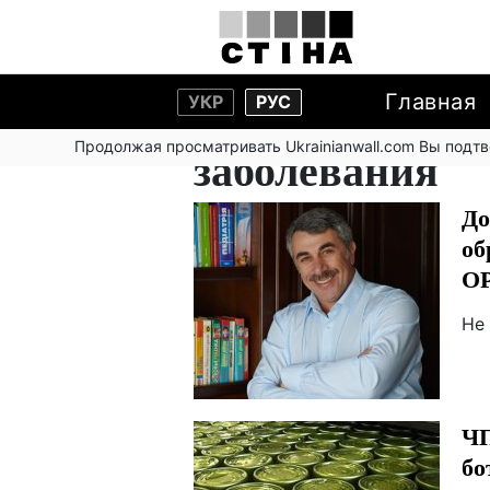
Главная
УКР
РУС
Продолжая просматривать Ukrainianwall.com Вы подт
заболевания
До
об
О
Не
ЧП
бо