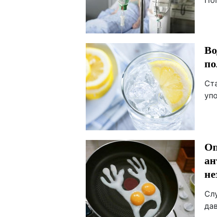
Пог
Во
по
Ст
уп
Оп
ан
не
Сл
да