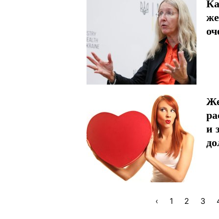
Ка
же
оч
Же
ра
и 
до
‹
1
2
3