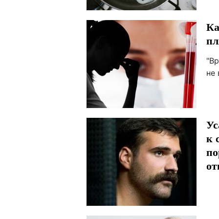
Ка
пл
"Вр
не 
Ус
к 
по
от