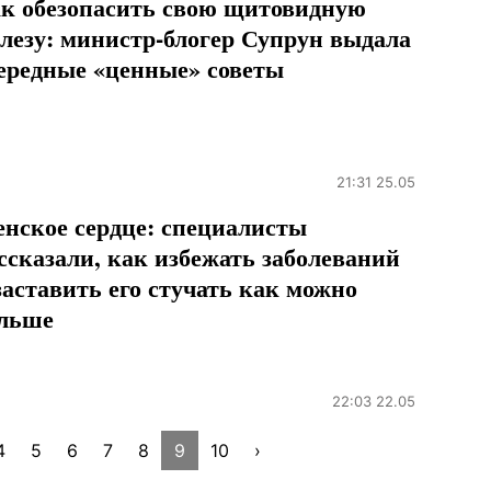
к обезопасить свою щитовидную
лезу: министр-блогер Супрун выдала
ередные «ценные» советы
21:31 25.05
нское сердце: специалисты
ссказали, как избежать заболеваний
заставить его стучать как можно
льше
22:03 22.05
4
5
6
7
8
9
10
›