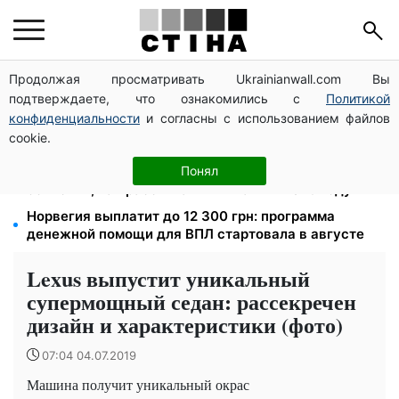
Продолжая просматривать Ukrainianwall.com Вы
Пенсионная реформа в сентябре: добровольные
подтверждаете, что ознакомились с
Политикой
накопления и пересмотр спецпенсий судей
конфиденциальности
и согласны с использованием файлов
Тариф от 190 грн в месяц: Киевстар и lifecell дают
cookie.
скидки пенсионерам, Vodafone — без льгот
Зарплата 30 000 грн — пенсия 11 500 грн: ПФУ
Понял
объяснил, как рассчитать выплаты в 2026 году
Норвегия выплатит до 12 300 грн: программа
денежной помощи для ВПЛ стартовала в августе
Lexus выпустит уникальный
супермощный седан: рассекречен
дизайн и характеристики (фото)
07:04 04.07.2019
Машина получит уникальный окрас