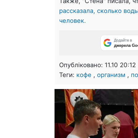
Также, "Стена" писала, ч
рассказала, сколько вод
человек.
Додайте в
джерела Go
Опубліковано:
11.10 20:12
Теги:
кофе
,
организм
,
по