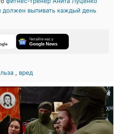
то
фитнес-тренер Анита Луценко
ы должен выпивать каждый день
Читайте нас у
Google News
ogle
льза
,
вред