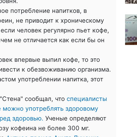
ровня.
ное потребление напитков, в
феин, не приводит к хроническому
 если человек регулярно пьет кофе,
чем не отличается как если бы он
овек впервые выпил кофе, то это
ивести к обезвоживанию организма.
астом употреблении напитка, этот
"Стена" сообщал, что
специалисты
е можно употреблять здоровому
вред здоровью.
Ученые определяют
зу кофеина не более 300 мг.