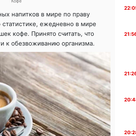
Кофе
22:0
ых напитков в мире по праву
о статистике, ежедневно в мире
шек кофе. Принято считать, что
21:5
ти к обезвоживанию организма.
21:2
20:4
20:2