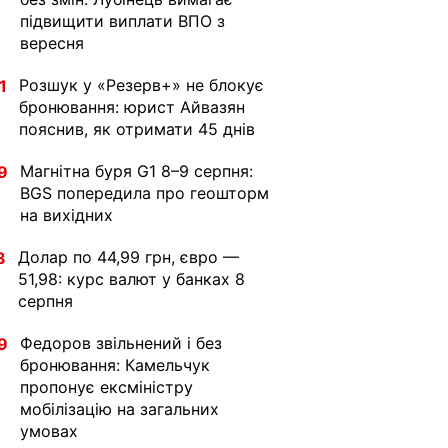
підвищити виплати ВПО з
вересня
Розшук у «Резерв+» не блокує
1
бронювання: юрист Айвазян
пояснив, як отримати 45 днів
Магнітна буря G1 8–9 серпня:
9
BGS попередила про геошторм
на вихідних
Долар по 44,99 грн, євро —
3
51,98: курс валют у банках 8
серпня
Федоров звільнений і без
9
бронювання: Камельчук
пропонує ексміністру
мобілізацію на загальних
умовах