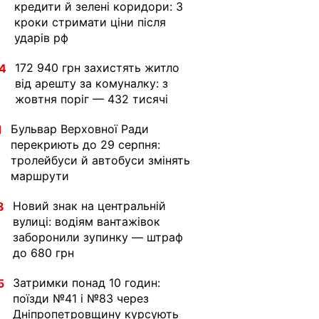
кредити й зелені коридори: 3
кроки стримати ціни після
ударів рф
172 940 грн захистять житло
4
від арешту за комуналку: з
жовтня поріг — 432 тисячі
Бульвар Верховної Ради
1
перекриють до 29 серпня:
тролейбуси й автобуси змінять
маршрути
Новий знак на центральній
8
вулиці: водіям вантажівок
заборонили зупинку — штраф
до 680 грн
Затримки понад 10 годин:
5
поїзди №41 і №83 через
Дніпропетровщину курсують