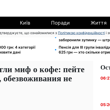
Київ
Поради
Життя
підтверджуєте, що ознайомилися з
Політикою конфіденційності
і 
арешту за комуналку: з
Новий знак на центральній
заборонили зупинку — штр
00 грн: 4 категорії
Пенсія для III групи інвалід
новити дані
625 грн — хто скільки отр
Ос
гли миф о кофе: пейте
, обезвоживания не
06:2
05:2