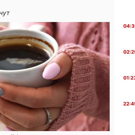
нут
04:3
02:2
01:2
22:4