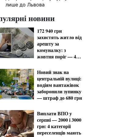
лише до Львова
пулярні новини
172 940 грн
захистять житло від
арешту за
комуналку: з
жовтня поріг — 432
тисячі
Новий знак на
центральній вулиці:
водіям вантажівок
заборонили зупинку
— штраф до 680 грн
Виплати ВПО у
серпні — 2000 і 3000
грн: 4 категорії
переселенців мають