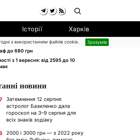
Історії
Харків
згодні з використанням файлів cookie.
Зрозумів
 вулиці: водіям вантажівок
аф до 680 грн
ності з 1 вересня: від 2595 до 10
имає
танні новини
Затемнення 12 серпня:
7
астролог Базиленко дала
гороскоп на 3–9 серпня для
всіх знаків зодіаку
2000 і 3000 грн — з 2022 року
6
без змін: Лубінець вимагає