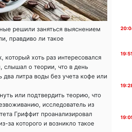
20:0
еные решили заняться выяснением
ли, правдиво ли такое
19:5
, который хоть раз интересовался
 слышал о теории, что в день
 два литра воды без учета кофе или
19:2
гнуть или подтвердить теорию, что
безвоживанию, исследователь из
итета Гриффит проанализировал
19:0
из-за которого и возникло такое