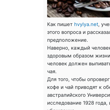
Как пишет
hvylya.net
, уч
этого вопроса и рассказа
предположение.
Наверно, каждый человек
здоровым образом жизни,
человек должен выпивать
чая.
Для того, чтобы опровер
кофе и чай приводят к о
австралийского Универс
исследование 1928 года, 