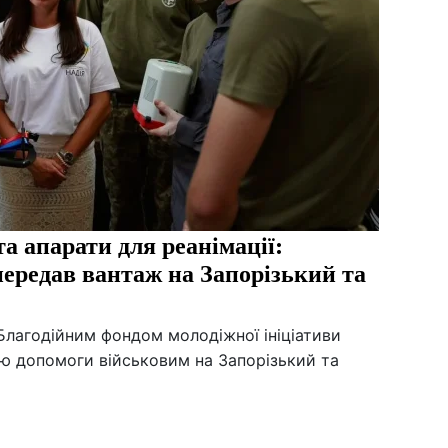
та апарати для реанімації:
ередав вантаж на Запорізький та
Благодійним фондом молодіжної ініціативи
ію допомоги військовим на Запорізький та