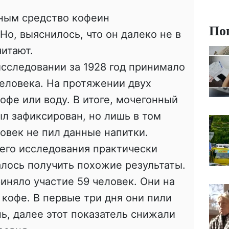
нным средство кофеин
По
Но, выяснилось, что он далеко не в
читают.
исследовании за 1928 год принимало
человека. На протяжении двух
офе или воду. В итоге, мочегонный
л зафиксирован, но лишь в том
ловек не пил данные напитки.
его исследования практически
алось получить похожие результаты.
иняло участие 59 человек. Они на
 кофе. В первые три дня они пили
нь, далее этот показатель снижали