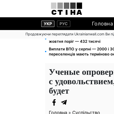
Головна
УКР
РУС
Продовжуючи переглядати Ukrainianwall.com Ви 
172 940 грн захистять житло від 
жовтня поріг — 432 тисячі
Виплати ВПО у серпні — 2000 і 30
переселенців мають терміново о
Ученые опровер
с удовольствием
будет
Головна
»
Суспільство