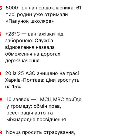
5000 грн на першокласника: 61
5
тис. родин уже отримали
«Пакунок школяра»
+28°C — вантажівки під
6
забороною: Служба
відновлення назвала
обмеження на дорогах
держзначення
20 із 25 АЗС знищено на трасі
6
Харків–Полтава: ціни зростуть
на 15%
10 заявок — і МСЦ МВС приїде
8
у громаду: обмін прав,
реєстрація авто та
міжнародне посвідчення
Novus просить страхування,
8