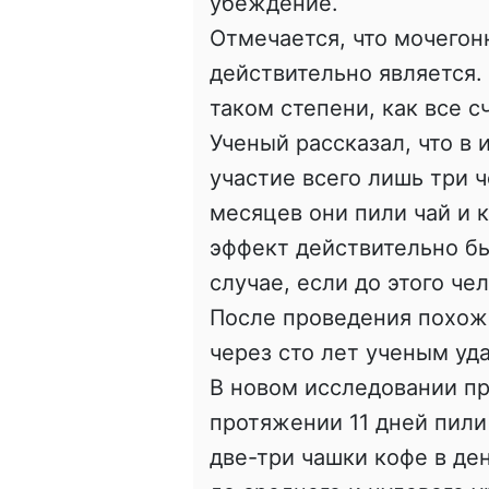
убеждение.
Отмечается, что мочего
действительно является. 
таком степени, как все с
Ученый рассказал, что в 
участие всего лишь три 
месяцев они пили чай и к
эффект действительно бы
случае, если до этого че
После проведения похож
через сто лет ученым уд
В новом исследовании пр
протяжении 11 дней пили
две-три чашки кофе в де