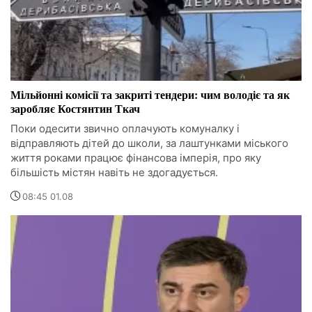
Мільйонні комісії та закриті тендери: чим володіє та як
заробляє Костянтин Ткач
Поки одесити звично оплачують комуналку і
відправляють дітей до школи, за лаштунками міського
життя роками працює фінансова імперія, про яку
більшість містян навіть не здогадується.
08:45 01.08