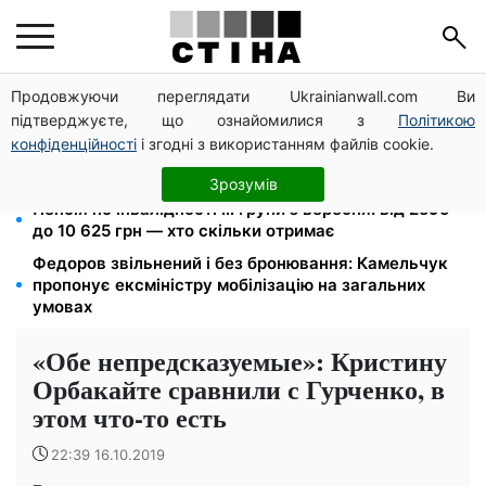
Продовжуючи переглядати Ukrainianwall.com Ви
Метро прийматиме киян до тривоги, але без
підтверджуєте, що ознайомилися з
Політикою
наметів: Бондаренко назвав правила
конфіденційності
і згодні з використанням файлів cookie.
120 000 грн на авто: компенсацію для ветеранів
хочуть поширити на III групу інвалідності
Зрозумів
Пенсія по інвалідності III групи з вересня: від 2595
до 10 625 грн — хто скільки отримає
Федоров звільнений і без бронювання: Камельчук
пропонує ексміністру мобілізацію на загальних
умовах
«Обе непредсказуемые»: Кристину
Орбакайте сравнили с Гурченко, в
этом что-то есть
22:39 16.10.2019