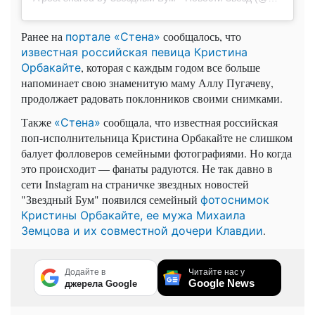
Ранее на
сообщалось, что
портале «Стена»
известная российская певица Кристина
, которая с каждым годом все больше
Орбакайте
напоминает свою знаменитую маму Аллу Пугачеву,
продолжает радовать поклонников своими снимками.
Также
сообщала, что известная российская
«Стена»
поп-исполнительница Кристина Орбакайте не слишком
балует фолловеров семейными фотографиями. Но когда
это происходит — фанаты радуются. Не так давно в
сети Instagram на страничке звездных новостей
"Звездный Бум" появился семейный
фотоснимок
Кристины Орбакайте, ее мужа Михаила
.
Земцова и их совместной дочери Клавдии
Додайте в
Читайте нас у
Google News
джерела Google