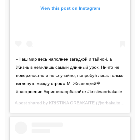
View this post on Instagram
«Наш мир весь наполнен загадкой и тайной, а
Жизнь в нём-лишь самый длинный урок. Ничто не
поверхностно и не случайно, попробуй лишь только
взглянуть между строк.» М. Жванецкий🌹
#настроение #кристинаорбакайте #kristinaorbakaite
A post shared by
KRISTINA ORBAKAITE
(@orbakaite_k) on
Oc