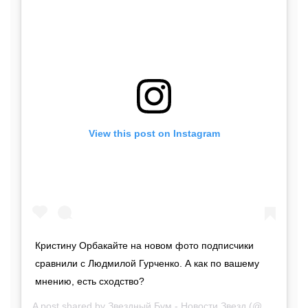
View this post on Instagram
Кристину Орбакайте на новом фото подписчики
сравнили с Людмилой Гурченко. А как по вашему
мнению, есть сходство?
A post shared by
Звездный Бум - Новости Звезд
(@zvezdniy_boom) on