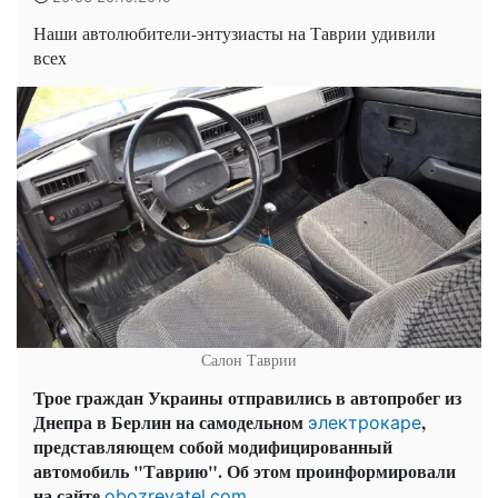
Наши автолюбители-энтузиасты на Таврии удивили
всех
Салон Таврии
Трое граждан Украины отправились в автопробег из
Днепра в Берлин на самодельном
,
электрокаре
представляющем собой модифицированный
автомобиль "Таврию". Об этом проинформировали
на сайте
.
obozrevatel.com