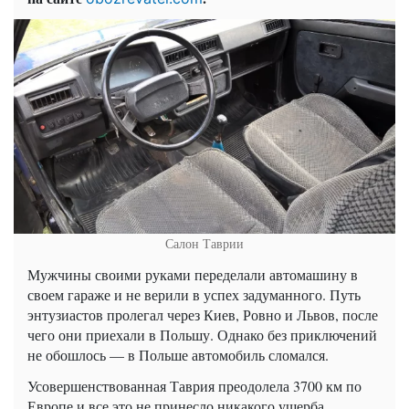
Салон Таврии
Мужчины своими руками переделали автомашину в
своем гараже и не верили в успех задуманного. Путь
энтузиастов пролегал через Киев, Ровно и Львов, после
чего они приехали в Польшу. Однако без приключений
не обошлось — в Польше автомобиль сломался.
Усовершенствованная Таврия преодолела 3700 км по
Европе и все это не принесло никакого ущерба