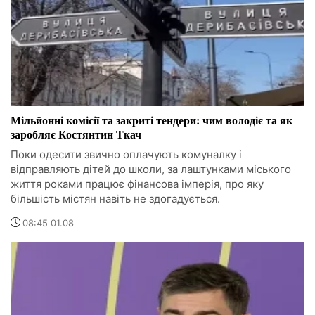
Мільйонні комісії та закриті тендери: чим володіє та як
заробляє Костянтин Ткач
Поки одесити звично оплачують комуналку і
відправляють дітей до школи, за лаштунками міського
життя роками працює фінансова імперія, про яку
більшість містян навіть не здогадується.
08:45 01.08