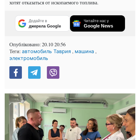
хотят отказаться от ископаемого топлива.
Додайте в
Читайте нас у
Google News
джерела Google
Опубліковано:
20.10 20:56
Теги:
,
,
автомобиль Таврия
машина
электромобиль