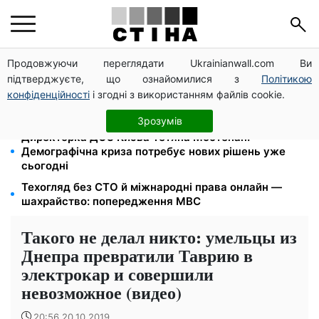
Продовжуючи переглядати Ukrainianwall.com Ви
Працюєте повний день — отримуйте єЯсла: ПФУ
підтверджуєте, що ознайомилися з
Політикою
пояснив умови допомоги на дитину 1-3 роки
конфіденційності
і згодні з використанням файлів cookie.
Кешбек до 40% на Netflix та YouTube: Ощадбанк і
Mastercard запустили акцію до кінця жовтня
Зрозумів
Директорка ДОЗ Києва Тетяна Мостепан:
Демографічна криза потребує нових рішень уже
сьогодні
Техогляд без СТО й міжнародні права онлайн —
шахрайство: попередження МВС
Такого не делал никто: умельцы из
Днепра превратили Таврию в
электрокар и совершили
невозможное (видео)
20:56 20.10.2019