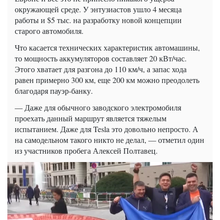
окружающей среде. У энтузиастов ушло 4 месяца
работы и $5 тыс. на разработку новой концепции
старого автомобиля.
Что касается технических характеристик автомашины,
то мощность аккумуляторов составляет 20 кВт/час.
Этого хватает для разгона до 110 км/ч, а запас хода
равен примерно 300 км, еще 200 км можно преодолеть
благодаря пауэр-банку.
— Даже для обычного заводского электромобиля
проехать данный маршрут является тяжелым
испытанием. Даже для Tesla это довольно непросто. А
на самодельном такого никто не делал, — отметил один
из участников пробега Алексей Полтавец.