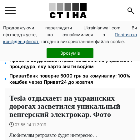
Продовжуючи переглядати Ukrainianwall.com Ви
Тарифи на воду злетіли до 91,24 грн/куб, газ може
підтверджуєте, що ознайомилися з
Політикою
сягнути 15 грн: комунальні ціни в серпні
конфіденційності
і згодні з використанням файлів cookie.
Субсидії скасують, пільги на комуналку відкличуть:
ПФУ перевіряє доходи пенсіонерів у серпні
Зрозумів
Права із Саудівської Аравії обміняли на українські:
процедура, яку варто знати водіям
ПриватБанк поверне 5000 грн за комуналку: 100%
кешбек через Приват24 до жовтня
Tesla отдыхает: на украинских
дорогах засветился уникальный
венгерский электрокар. Фото
07:55 14.11.2019
Любителям ретроавто будет интересно…