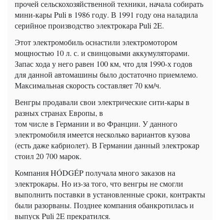
прочей сельскохозяйственной техники, начала собирать
мини-кары Puli в 1986 году. В 1991 году она наладила
серийное производство электрокара Puli 2E.
Этот электромобиль оснастили электромотором
мощностью 10 л. с. и свинцовыми аккумуляторами.
Запас хода у него равен 100 км, что для 1990-х годов
для данной автомашины было достаточно приемлемо.
Максимальная скорость составляет 70 км/ч.
Венгры продавали свои электрические сити-кары в
разных странах Европы, в
том числе в Германии и во Франции. У данного
электромобиля имеется несколько вариантов кузова
(есть даже кабриолет). В Германии данный электрокар
стоил 20 700 марок.
Компания HÓDGÉP получала много заказов на
электрокары. Но из-за того, что венгры не смогли
выполнить поставки в установленные сроки, контракты
были разорваны. Позднее компания обанкротилась и
выпуск Puli 2E прекратился.