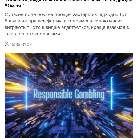
"Омега"
Сучасне поле бою не прощає застарілих підходів. Тут
більше не працює формула «перемоги силою маси» —
виграють ті, хто швидше адаптується, краще взаємодіє
та володіє технологіями.
15:35 31.07