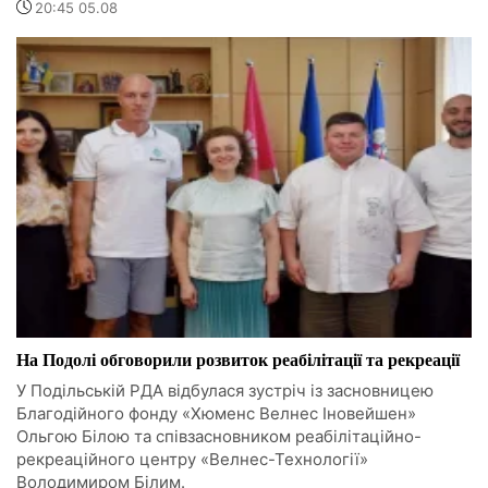
20:45 05.08
На Подолі обговорили розвиток реабілітації та рекреації
У Подільській РДА відбулася зустріч із засновницею
Благодійного фонду «Хюменс Велнес Іновейшен»
Ольгою Білою та співзасновником реабілітаційно-
рекреаційного центру «Велнес-Технології»
Володимиром Білим.