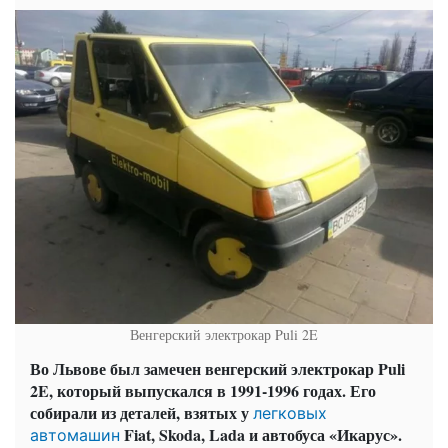
Венгерский электрокар Puli 2E
Во Львове был замечен венгерский электрокар Puli
2E, который выпускался в 1991-1996 годах. Его
собирали из деталей, взятых у
легковых
Fiat, Skoda, Lada и автобуса «Икарус».
автомашин