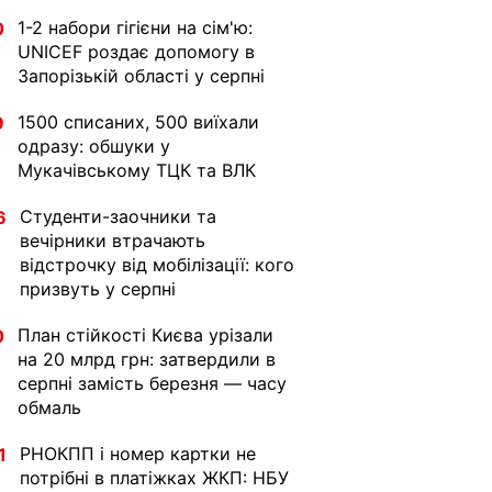
1-2 набори гігієни на сім'ю:
0
UNICEF роздає допомогу в
Запорізькій області у серпні
1500 списаних, 500 виїхали
9
одразу: обшуки у
Мукачівському ТЦК та ВЛК
Студенти-заочники та
6
вечірники втрачають
відстрочку від мобілізації: кого
призвуть у серпні
План стійкості Києва урізали
0
на 20 млрд грн: затвердили в
серпні замість березня — часу
обмаль
РНОКПП і номер картки не
1
потрібні в платіжках ЖКП: НБУ