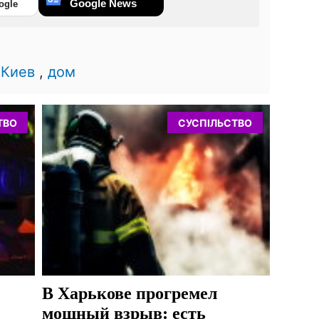
Google News
ogle
8
,
Киев
,
дом
ТВО
СУСПІЛЬСТВО
В Харькове прогремел
мощный взрыв: есть