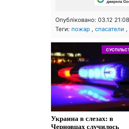
джерела Go
Опубліковано:
03.12 21:0
Теги:
пожар
,
спасатели
СУСПІЛЬС
Украина в слезах: в
Черновцах случилось