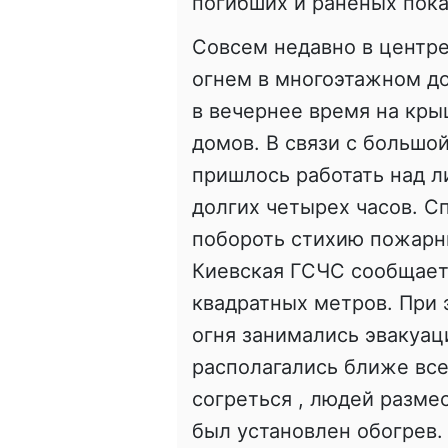
погибших и раненых пока
Совсем недавно в центр
огнем в многоэтажном д
в вечернее время на кры
домов. В связи с большо
пришлось работать над л
долгих четырех часов. С
побороть стихию пожарны
Киевская ГСЧС сообщает,
квадратных метров. При
огня занимались эвакуац
располагались ближе все
согреться , людей разме
был установлен обогрев.