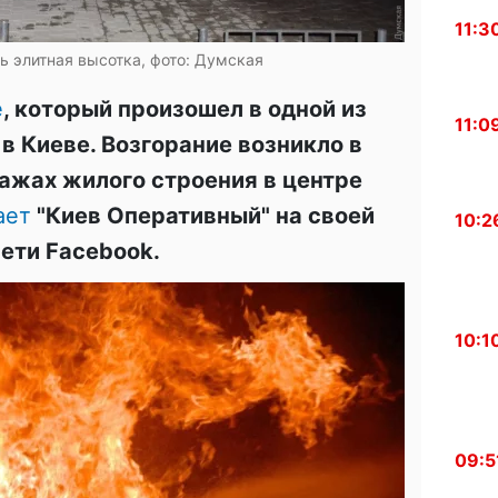
11:3
ь элитная высотка, фото: Думская
е
, который произошел в одной из
11:0
в Киеве. Возгорание возникло в
тажах жилого строения в центре
ает
"Киев Оперативный" на своей
10:2
ети Facebook.
10:1
09:5