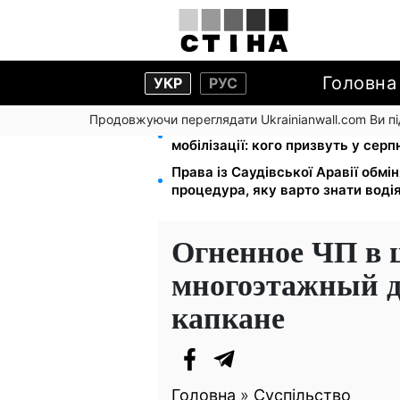
Головна
УКР
РУС
Продовжуючи переглядати Ukrainianwall.com Ви 
Студенти-заочники та вечірники 
мобілізації: кого призвуть у серп
Права із Саудівської Аравії обмін
процедура, яку варто знати воді
Огненное ЧП в 
многоэтажный д
капкане
Головна
»
Суспільство