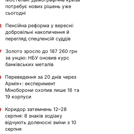
потребує нових рішень уже
сьогодні
Пенсійна реформа у вересні:
8
добровільні накопичення й
перегляд спецпенсій суддів
Золото зросло до 187 260 грн
7
за унцію: НБУ оновив курс
банківських металів
Переведення за 20 днів через
9
Армія+: експеримент
Міноборони охопив лише 16 та
19 корпуси
Коридор затемнень 12–28
9
серпня: 8 знаків зодіаку
відчують доленосні зміни з 10
серпня