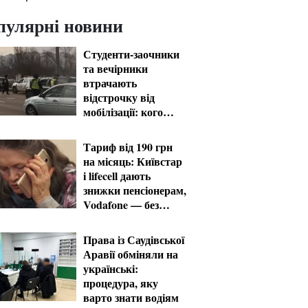
пулярні новини
Студенти-заочники
та вечірники
втрачають
відстрочку від
мобілізації: кого
призвуть у серпні
Тариф від 190 грн
на місяць: Київстар
і lifecell дають
знижки пенсіонерам,
Vodafone — без
пільг
Права із Саудівської
Аравії обміняли на
українські:
процедура, яку
варто знати водіям