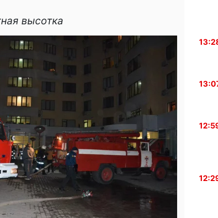
тная высотка
13:2
13:0
12:5
12:2