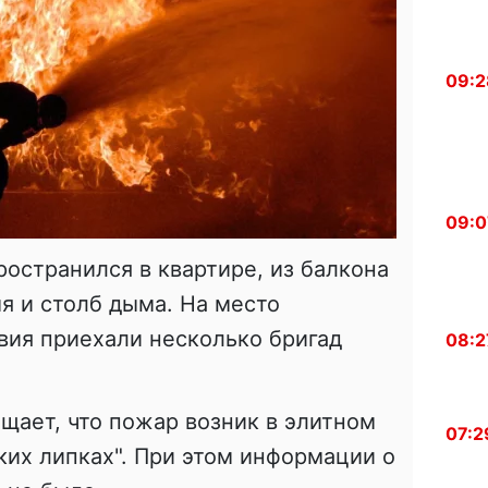
09:2
09:0
ространился в квартире, из балкона
я и столб дыма. На место
вия приехали несколько бригад
08:2
щает, что пожар возник в элитном
07:2
ких липках". При этом информации о