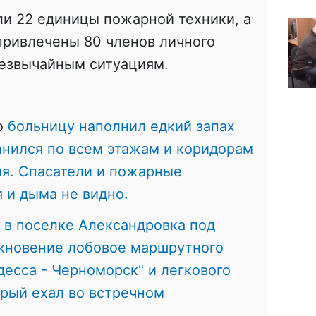
и 22 единицы пожарной техники, а
привлечены 80 членов личного
резвычайным ситуациям.
то
больницу наполнил едкий запах
анился по всем этажам и коридорам
я. Спасатели и пожарные
я и дыма не видно.
, в поселке Александровка под
кновение лобовое маршрутного
есса - Черноморск" и легкового
орый ехал во встречном