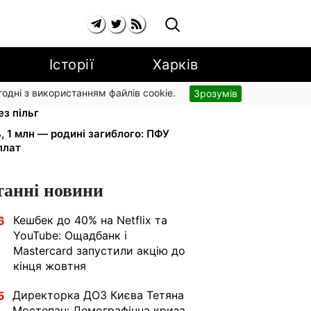
Історії
Харків
згодні з використанням файлів cookie.
Зрозумів
: Київстар і lifecell дають знижки
з пільг
ь, 1 млн — родині загиблого: ПФУ
плат
танні новини
Кешбек до 40% на Netflix та
6
YouTube: Ощадбанк і
Mastercard запустили акцію до
кінця жовтня
Директорка ДОЗ Києва Тетяна
5
Мостепан: Демографічна криза