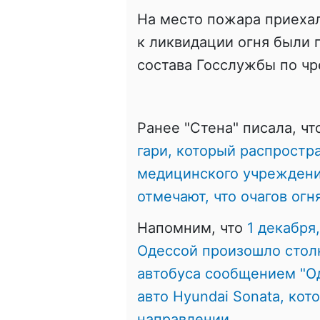
На место пожара приехал
к ликвидации огня были 
состава Госслужбы по ч
Ранее "Стена" писала, ч
гари, который распростр
медицинского учреждени
отмечают, что очагов огн
Напомним, что
1 декабря
Одессой произошло стол
автобуса сообщением "Од
авто Hyundai Sonata, кот
направлении.