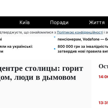
Київ
Поради
Життя
підтверджуєте, що ознайомилися з
Політикою конфіденційності
і 
втрачають відстрочку від
Тариф від 190 грн на місяць
ні
пенсіонерам, Vodafone — бе
яли на українські:
800 000 грн за інвалідніст
ям
затвердив нові правила ви
Ос
центре столицы: горит
ом, люди в дымовом
14:0
13:3