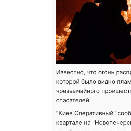
Известно, что огонь расп
которой было видно плам
чрезвычайного проишест
спасателей.
"Киев Оперативный" сооб
квартале на "Новопечерс