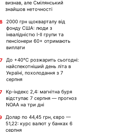
визнав, але Смілянський
знайшов неточності
2000 грн щокварталу від
8
фонду США: люди з
інвалідністю I-II групи та
пенсіонери 60+ отримають
виплати
До +40°С розжарить сьогодні:
7
найспекотніший день літа в
Україні, похолодання з 7
серпня
Kp-індекс 2,4: магнітна буря
7
відступає 7 серпня — прогноз
NOAA на три дні
Долар по 44,45 грн, євро —
9
51,22: курс валют у банках 6
серпня