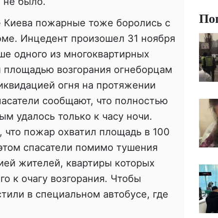
 не было.
По
е Киева пожарные тоже боролись с
оме. Инцедент произошел 31 ноября
ше одного из многоквартирных
й площадью возгорания огнеборцам
иквидацией огня на протяжении
пасатели сообщают, что полностью
м удалось только к часу ночи.
 что пожар охватил площадь в 100
 этом спасатели помимо тушения
ией жителей, квартиры которых
го к очагу возгорания. Чтобы
стили в специальном автобусе, где