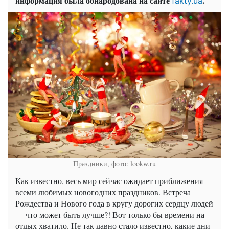
информация была обнародована на сайте
.
fakty.ua
Праздники, фото: lookw.ru
Как известно, весь мир сейчас ожидает приближения
всеми любимых новогодних праздников. Встреча
Рождества и Нового года в кругу дорогих сердцу людей
— что может быть лучше?! Вот только бы времени на
отдых хватило. Не так давно стало известно, какие дни