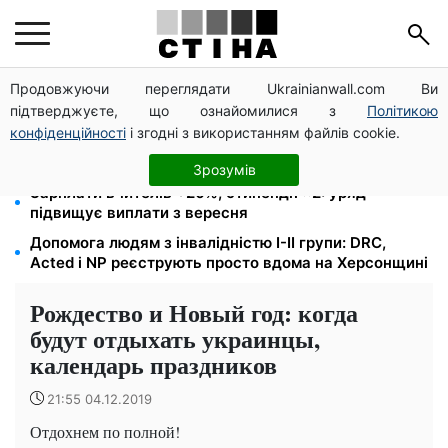
Продовжуючи переглядати Ukrainianwall.com Ви
Чи може Поштова площа стати головною точкою
підтверджуєте, що ознайомилися з
Політикою
входу до історичного Києва
конфіденційності
і згодні з використанням файлів cookie.
1577 людей списали з обліку за $10 000:
Генпрокуратура про схему в Мукачівському ТЦК
Зрозумів
Зарплати вчителів +20%, стипендії ×2: уряд
підвищує виплати з вересня
Допомога людям з інвалідністю I-II групи: DRC,
Acted і NP реєструють просто вдома на Херсонщині
Рождество и Новый год: когда
будут отдыхать украинцы,
календарь праздников
21:55 04.12.2019
Отдохнем по полной!