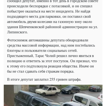
сообщил депутат, именно в тот день в городском совете
происходили беспорядки с потасовкой, и он спешил
побыстрее оказаться на месте инцидента. Не найдя
подходящего места для парковки, он поставил свой
автомобиль двумя колесами на газонную зону около
здания Шевченковской районной администрации на ул.
Липинского.
Фотоснимок автомашины депутата обнародовали
средства массовой информации, над ним постебались
блогеры и пользователи социальных сетей.
Пристыженный, Тарас Чолий решил лично явиться в
полицию и ответить за этот поступок. Он признал, что
к этому его подтолкнула реакция общества. Иначе он
бы не стал сдавать себя стражам порядка.
В итоге депутат заплатил 255 гривен штрафа.