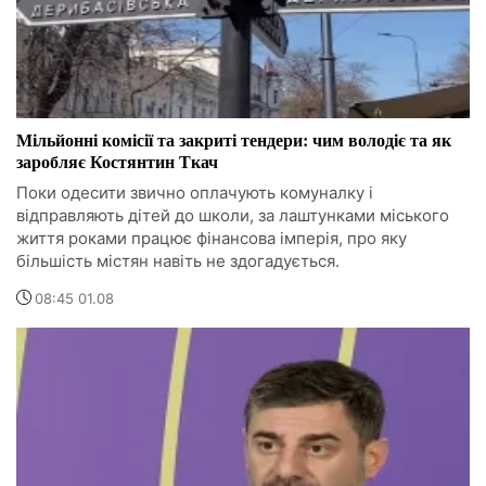
Мільйонні комісії та закриті тендери: чим володіє та як
заробляє Костянтин Ткач
Поки одесити звично оплачують комуналку і
відправляють дітей до школи, за лаштунками міського
життя роками працює фінансова імперія, про яку
більшість містян навіть не здогадується.
08:45 01.08