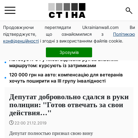
Продовжуючи переглядати Ukrainianwall.com Ви
Зарплата 30 000 грн — пенсія 11 500 грн: ПФУ
підтверджуєте, що ознайомилися з
Політикою
пояснив формулу розрахунку виплат у 2026 році
конфіденційності
і згодні з використанням файлів cookie.
До 19 400 грн на дрова: ПФУ приймає заяви на
субсидію для власників пічного опалення
Зрозумів
Автобус №54 у Києві відновив рух за власним
маршрутом: курсують із затримками
120 000 грн на авто: компенсацію для ветеранів
хочуть поширити на III групу інвалідності
Депутат добровольно сдался в руки
полиции: "Готов отвечать за свои
действия…"
22:00 21.12.2019
Депутат полностью признал свою вину