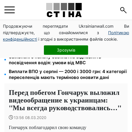
Продовжуючи переглядати Ukrainianwall.com Ви
10 заявок — і МСЦ МВС приїде у громаду: обмін
підтверджуєте, що ознайомилися з
Політикою
прав, реєстрація авто та міжнародне посвідчення
конфіденційності
і згодні з використанням файлів cookie.
8 451 грн замість пакунка малюка: Пенсійний фонд
пояснив, як отримати гроші
Зрозумів
Звільнені з полону безплатно відновлять
посвідчення водія: умови від МВС
Виплати ВПО у серпні — 2000 і 3000 грн: 4 категорії
переселенців мають терміново оновити дані
Перед побегом Гончарук выложил
видеообращение к украинцам:
"Мы всегда руководствовались…"
13:56 08.03.2020
Гончарук поблагодарил свою команду