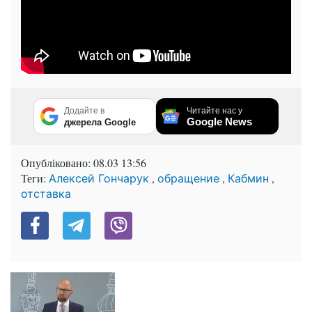
Додайте в
Читайте нас у
Google News
джерела Google
Опубліковано:
08.03 13:56
Теги:
,
,
,
Алексей Гончарук
обращение
Кабмин
отставка