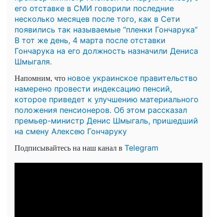
его отставке в СМИ говорили последние
несколько месяцев после того, как в Сети
появились так называемые “пленки Гончарука”
В тот же день, 4 марта после отставки
Гончарука на его должность назначили Дениса
Шмыгаля.
Напомним, что
новое украинское правительство
намерено провести индексацию пенсий,
которое приведет к улучшению материального
положения пенсионеров. Об этом рассказал
премьер-министр Денис Шмыгаль, пришедший
на смену Алексею Гончаруку
Подписывайтесь на наш канал в
Telegram