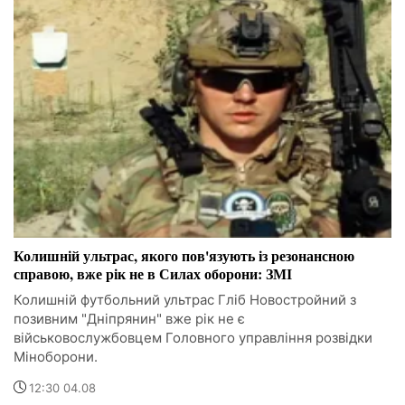
Колишній ультрас, якого пов'язують із резонансною
справою, вже рік не в Силах оборони: ЗМІ
Колишній футбольний ультрас Гліб Новостройний з
позивним "Дніпрянин" вже рік не є
військовослужбовцем Головного управління розвідки
Міноборони.
12:30 04.08