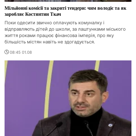
Мільйонні комісії та закриті тендери: чим володіє та як
заробляє Костянтин Ткач
Поки одесити звично оплачують комуналку і
відправляють дітей до школи, за лаштунками міського
життя роками працює фінансова імперія, про яку
більшість містян навіть не здогадується.
08:45 01.08