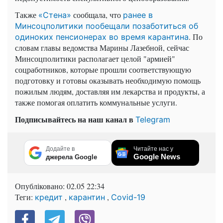
Также
сообщала, что
«Стена»
ранее в
Минсоцполитики пообещали позаботиться об
. По
одиноких пенсионерах во время карантина
словам главы ведомства Марины Лазебной, сейчас
Минсоцполитики располагает целой "армией"
соцработников, которые прошли соответствующую
подготовку и готовы оказывать необходимую помощь
пожилым людям, доставляя им лекарства и продукты, а
также помогая оплатить коммунальные услуги.
Подписывайтесь на наш канал в
Telegram
Додайте в
Читайте нас у
Google News
джерела Google
Опубліковано:
02.05 22:34
Теги:
,
,
кредит
карантин
Covid-19