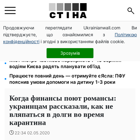
Продовжуючи переглядати Ukrainianwall.com Ви
200+ тисяч у СЗЧ, мільйони в розшуку: Федоров
підтверджуєте, що ознайомилися з
Політикою
розкрив план реформи мобілізації та ТЦК
конфіденційності
і згодні з використанням файлів cookie.
Допомога людям з інвалідністю I-II групи: DRC,
Acted і NP реєструють просто вдома на Херсонщині
Зрозумів
Міст Метро частково перекриють 7-10 серпня:
водіям Києва радять планувати об'їзд
Працюєте повний день — отримуйте єЯсла: ПФУ
пояснив умови допомоги на дитину 1-3 роки
Когда финансы поют романсы:
украинцам рассказали, как не
вляпаться в долги во время
карантина
22:34 02.05.2020