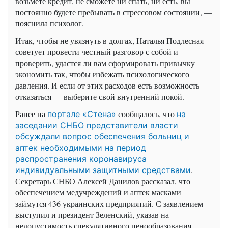
возьмете кредит, не сможете ни спать, ни есть, вы
постоянно будете пребывать в стрессовом состоянии, —
пояснила психолог.
Итак, чтобы не увязнуть в долгах, Наталья Подлесная
советует провести честный разговор с собой и
проверить, удастся ли вам сформировать привычку
экономить так, чтобы избежать психологического
давления. И если от этих расходов есть возможность
отказаться — выберите свой внутренний покой.
Ранее на
сообщалось, что
портале «Стена»
на
заседании СНБО представители власти
обсуждали вопрос обеспечения больниц и
аптек необходимыми на период
распространения коронавируса
.
индивидуальными защитными средствами
Секретарь СНБО Алексей Данилов рассказал, что
обеспечением медучреждений и аптек масками
займутся 436 украинских предприятий. С заявлением
выступил и президент Зеленский, указав на
недопустимость спекулятивного ценообразования.