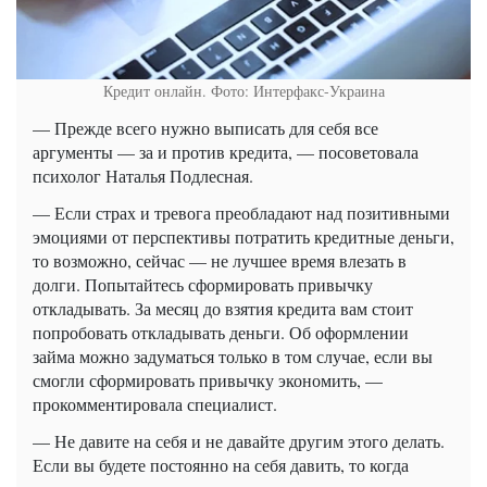
Кредит онлайн. Фото: Интерфакс-Украина
— Прежде всего нужно выписать для себя все
аргументы — за и против кредита, — посоветовала
психолог Наталья Подлесная.
— Если страх и тревога преобладают над позитивными
эмоциями от перспективы потратить кредитные деньги,
то возможно, сейчас — не лучшее время влезать в
долги. Попытайтесь сформировать привычку
откладывать. За месяц до взятия кредита вам стоит
попробовать откладывать деньги. Об оформлении
займа можно задуматься только в том случае, если вы
смогли сформировать привычку экономить, —
прокомментировала специалист.
— Не давите на себя и не давайте другим этого делать.
Если вы будете постоянно на себя давить, то когда