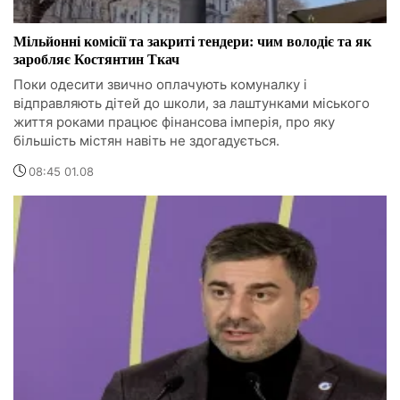
Мільйонні комісії та закриті тендери: чим володіє та як
заробляє Костянтин Ткач
Поки одесити звично оплачують комуналку і
відправляють дітей до школи, за лаштунками міського
життя роками працює фінансова імперія, про яку
більшість містян навіть не здогадується.
08:45 01.08