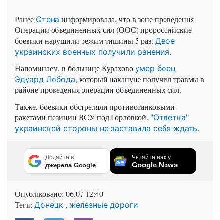
Ранее
информировала, что в зоне проведения
Стена
Операции объединенных сил (ООС) пророссийские
боевики нарушили режим тишины 5 раз.
Двое
украинских военных получили ранения.
Напоминаем, в больнице Курахово
умер боец
, который накануне получил травмы в
Эдуард Лобода
районе проведения операции объединенных сил.
Также, боевики обстреляли противотанковыми
ракетами позиции ВСУ под Горловкой.
"Ответка"
украинской стороны не заставила себя ждать.
Додайте в
Читайте нас у
Google News
джерела Google
Опубліковано:
06.07 12:40
Теги:
,
Донецк
железные дороги