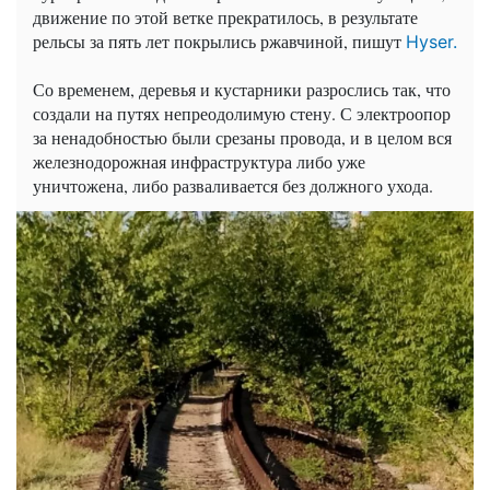
движение по этой ветке прекратилось, в результате
рельсы за пять лет покрылись ржавчиной, пишут
Hyser.
Со временем, деревья и кустарники разрослись так, что
создали на путях непреодолимую стену. С электроопор
за ненадобностью были срезаны провода, и в целом вся
железнодорожная инфраструктура либо уже
уничтожена, либо разваливается без должного ухода.