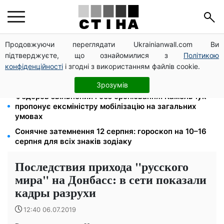
Продовжуючи переглядати Ukrainianwall.com Ви
Тариф 2,64 грн за кіловат з 1 жовтня: власники
підтверджуєте, що ознайомилися з
Політикою
електроопалення платитимуть на 39% менше
конфіденційності
і згодні з використанням файлів cookie.
Середа 12 серпня — найнебезпечніший день тижня:
що можна й не можна робити з 10 до 16 серпня
Зрозумів
Федоров звільнений і без бронювання: Камельчук
пропонує ексміністру мобілізацію на загальних
умовах
Сонячне затемнення 12 серпня: гороскоп на 10–16
серпня для всіх знаків зодіаку
Последствия прихода "русского
мира" на Донбасс: в сети показали
кадры разрухи
12:40 06.07.2019