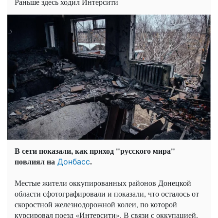
Раньше здесь ходил Интерсити
В сети показали, как приход "русского мира"
повлиял на
.
Донбасс
Местые жители оккупированных районов Донецкой
области сфотографировали и показали, что осталось от
скоростной железнодорожной колеи, по которой
курсировал поезд «Интерсити». В связи с оккупацией,