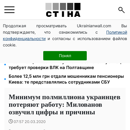
Продолжая просматривать Ukrainianwall.com Вы
1500 списанных, 500 уехали сразу: обыски в
подтверждаете, что ознакомились с
Политикой
Мукачевском ТЦК и ВВК
конфиденциальности
и согласны с использованием файлов
Тарифы на воду взлетели до 91,24 грн/куб, газ
cookie.
может достичь 15 грн: коммунальные цены в
августе
Понял
Мобилизация после инсульта вне закона: Лубинец
требует проверки ВЛК на Полтавщине
Более 12,5 млн грн отдали мошенникам пенсионеры
Киева: те представлялись сотрудниками СБУ
Минимум полмиллиона украинцев
потеряют работу: Милованов
озвучил цифры и причины
07:57 20.03.2020