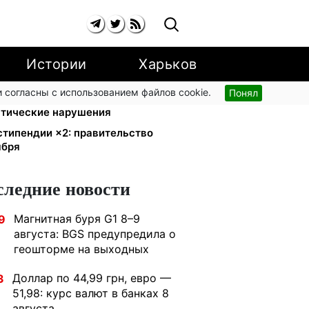
Истории
Харьков
 согласны с использованием файлов cookie.
Понял
ский поручил СНБО лишать
атические нарушения
стипендии ×2: правительство
ября
следние новости
Магнитная буря G1 8–9
9
августа: BGS предупредила о
геошторме на выходных
Доллар по 44,99 грн, евро —
3
51,98: курс валют в банках 8
августа