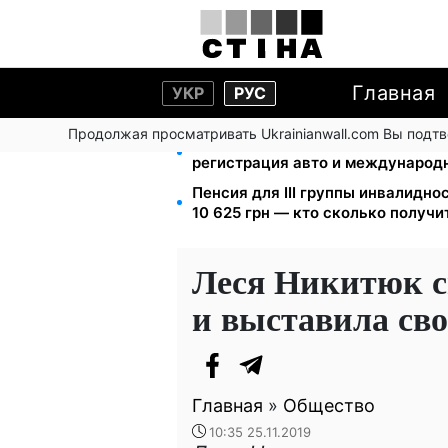
Главная
УКР
РУС
Продолжая просматривать Ukrainianwall.com Вы подт
10 заявок — и МСЦ МВД приедет 
регистрация авто и международ
Пенсия для III группы инвалиднос
10 625 грн — кто сколько получи
Леся Никитюк св
и выставила св
Главная
»
Общество
10:35 25.11.2019