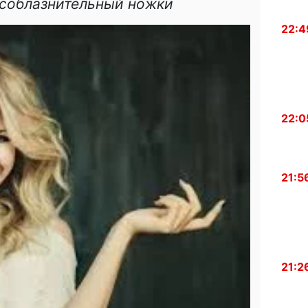
 соблазнительный ножки
22:4
22:0
21:5
21:2