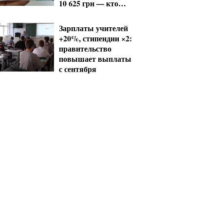
10 625 грн — кто
сколько получит
Зарплаты учителей
+20%, стипендии ×2:
правительство
повышает выплаты
с сентября