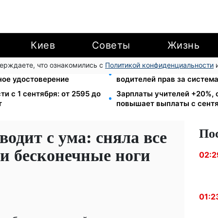
Киев
Советы
Жизнь
верждаете, что ознакомились с
Политикой конфиденциальности
и
в громаду: обмен прав,
26 000 подписей — Зелен
ное удостоверение
водителей прав за систем
ти с 1 сентября: от 2595 до
Зарплаты учителей +20%, 
т
повышает выплаты с сент
По
одит с ума: сняла все
ои бесконечные ноги
02:2
01:2