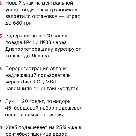
Новый знак на центральной
8
улице: водителям грузовиков
запретили остановку — штраф
до 680 грн
Задержки более 10 часов:
5
поезда №41 и №83 через
Днепропетровщину курсируют
только до Львова
Перерегистрация авто и
3
надлежащий пользователь
через Дию: ГСЦ МВД
напомнило об онлайн-услугах
Лук — 20 грн/кг, помидоры —
7
45: борщевой набор подешевел
после июльского скачка
Хлеб подешевеет на 25% уже в
6
сентябре: пшеница вдвое