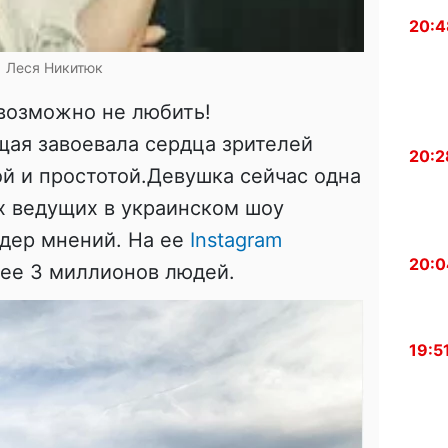
20:4
Леся Никитюк
возможно не любить!
щая завоевала сердца зрителей
20:2
й и простотой.Девушка сейчас одна
х ведущих в украинском шоу
идер мнений. На ее
Instagram
20:0
лее 3 миллионов людей.
19:5