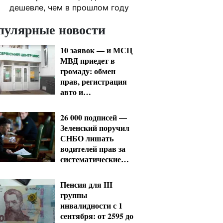
дешевле, чем в прошлом году
пулярные новости
10 заявок — и МСЦ
МВД приедет в
громаду: обмен
прав, регистрация
авто и
международное
удостоверение
26 000 подписей —
Зеленский поручил
СНБО лишать
водителей прав за
систематические
нарушения
Пенсия для III
группы
инвалидности с 1
сентября: от 2595 до