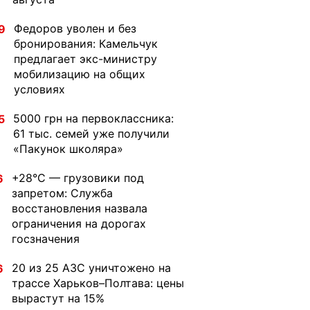
Федоров уволен и без
9
бронирования: Камельчук
предлагает экс-министру
мобилизацию на общих
условиях
5000 грн на первоклассника:
5
61 тыс. семей уже получили
«Пакунок школяра»
+28°C — грузовики под
6
запретом: Служба
восстановления назвала
ограничения на дорогах
госзначения
20 из 25 АЗС уничтожено на
6
трассе Харьков–Полтава: цены
вырастут на 15%