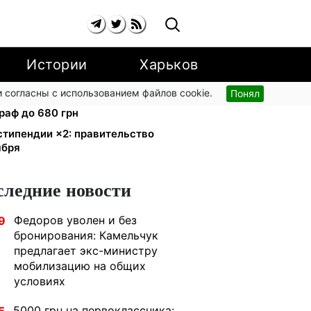
Истории
Харьков
 согласны с использованием файлов cookie.
Понял
й улице: водителям грузовиков
раф до 680 грн
стипендии ×2: правительство
ября
следние новости
Федоров уволен и без
9
бронирования: Камельчук
предлагает экс-министру
мобилизацию на общих
условиях
5000 грн на первоклассника: