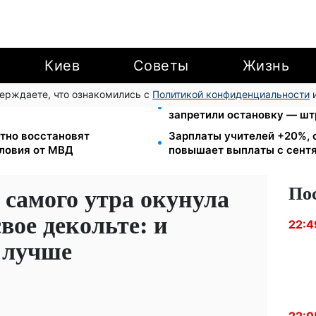
Киев
Советы
Жизнь
верждаете, что ознакомились с
Политикой конфиденциальности
и
еста за коммуналку: с
Новый знак на центрально
запретили остановку — шт
тно восстановят
Зарплаты учителей +20%, 
словия от МВД
повышает выплаты с сент
По
 самого утра окунула
вое декольте: и
22:4
 лучше