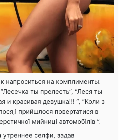
ак напроситься на комплименты:
 “Лесечка ты прелесть”, “Леся ты
я и красивая девушка!!! ”, “Коли з
лося,і прийшлося повертатися в
ротичної мийниці автомобілів ”.
 утреннее селфи, задав