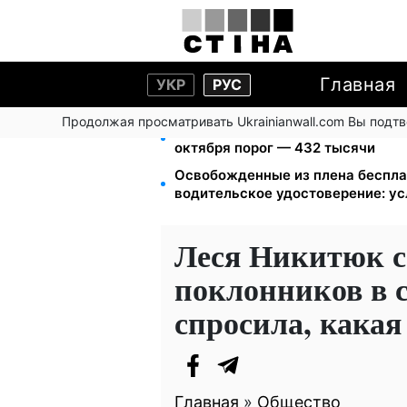
Главная
УКР
РУС
Продолжая просматривать Ukrainianwall.com Вы подт
172 940 грн защитят жилье от ар
октября порог — 432 тысячи
Освобожденные из плена беспла
водительское удостоверение: у
Леся Никитюк с
поклонников в с
спросила, какая
Главная
»
Общество