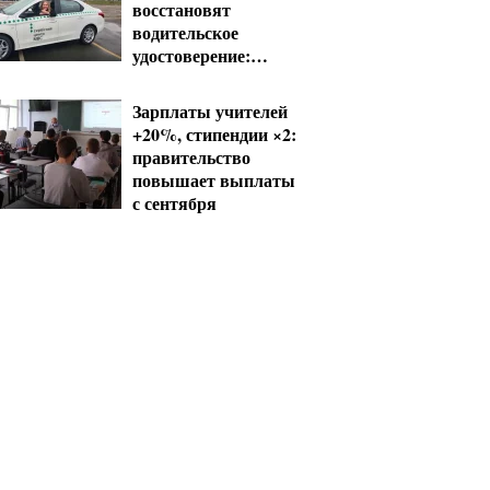
восстановят
водительское
удостоверение:
условия от МВД
Зарплаты учителей
+20%, стипендии ×2:
правительство
повышает выплаты
с сентября