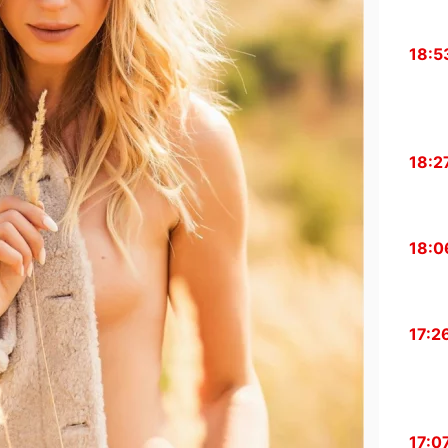
18:5
18:2
18:0
17:2
17:0