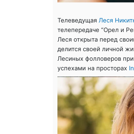
Телеведущая
Леся Никит
телепередаче “Орел и Ре
Леся открыта перед сво
делится своей личной жиз
Лесиных фолловеров прис
успехами на просторах
I