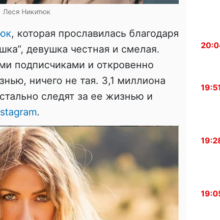
Леся Никитюк
юк
, которая прославилась благодаря
20:0
шка”, девушка честная и смелая.
ими подписчиками и откровенно
нью, ничего не тая. 3,1 миллиона
19:5
тально следят за ее жизнью и
nstagram
.
19:2
19:0