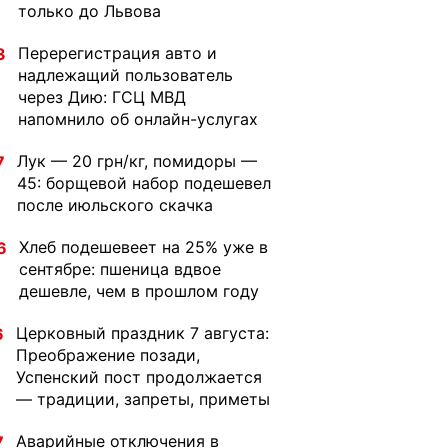
только до Львова
Перерегистрация авто и
3
надлежащий пользователь
через Дию: ГСЦ МВД
напомнило об онлайн-услугах
Лук — 20 грн/кг, помидоры —
7
45: борщевой набор подешевел
после июльского скачка
Хлеб подешевеет на 25% уже в
6
сентябре: пшеница вдвое
дешевле, чем в прошлом году
Церковный праздник 7 августа:
6
Преображение позади,
Успенский пост продолжается
— традиции, запреты, приметы
Аварийные отключения в
7