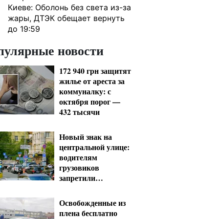
Киеве: Оболонь без света из-за
жары, ДТЭК обещает вернуть
до 19:59
пулярные новости
172 940 грн защитят
жилье от ареста за
коммуналку: с
октября порог —
432 тысячи
Новый знак на
центральной улице:
водителям
грузовиков
запретили
остановку — штраф
до 680 грн
Освобожденные из
плена бесплатно