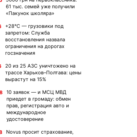
5
61 тыс. семей уже получили
«Пакунок школяра»
+28°C — грузовики под
6
запретом: Служба
восстановления назвала
ограничения на дорогах
госзначения
20 из 25 АЗС уничтожено на
6
трассе Харьков–Полтава: цены
вырастут на 15%
10 заявок — и МСЦ МВД
8
приедет в громаду: обмен
прав, регистрация авто и
международное
удостоверение
Novus просит страхование,
8