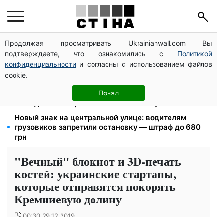
Продолжая просматривать Ukrainianwall.com Вы
125 грн за куб воды: закон №4777 запустил двойное
подтверждаете, что ознакомились с
Политикой
подорожание тарифов в регионах
конфиденциальности
и согласны с использованием файлов
Дефицит товаров в Фора: рф уничтожила склады с
cookie.
запасами продукции
Пенсия по инвалидности III группы с сентября: от
Понял
2595 до 10 625 грн — кто сколько получит
Новый знак на центральной улице: водителям
грузовиков запретили остановку — штраф до 680
грн
"Вечный" блокнот и 3D-печать
костей: украинские стартапы,
которые отправятся покорять
Кремниевую долину
00:30 29.12.2019