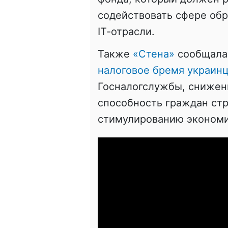
содействовать сфере обр
ІТ-отрасли.
Также
«Стена»
сообщала
налоговое бремя украин
Госналогслужбы, снижен
способность граждан ст
стимулированию экономи