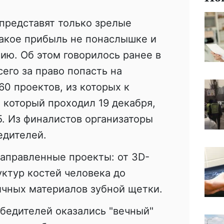
представят только зрелые
такое прибыль не понаслышке и
ию. Об этом говорилось ранее в
го за право попасть на
0 проектов, из которых к
 который проходил 19 декабря,
. Из финалистов организаторы
едителей.
аправленные проекты: от 3D-
уктур костей человека до
ичных материалов зубной щетки.
обедителей оказались "вечный"