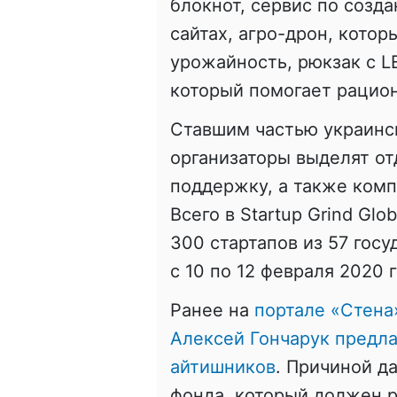
блокнот, сервис по созда
сайтах, агро-дрон, котор
урожайность, рюкзак с LE
который помогает рацион
Ставшим частью украинс
организаторы выделят от
поддержку, а также комп
Всего в Startup Grind Gl
300 стартапов из 57 гос
с 10 по 12 февраля 2020 г
Ранее на
портале «Стена
Алексей Гончарук предла
айтишников
. Причиной д
фонда, который должен р