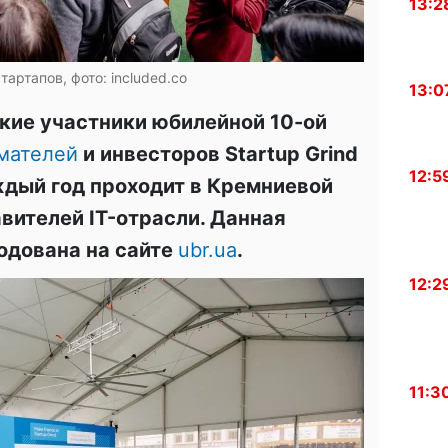
13:2
тартапов, фото: included.co
13:0
кие участники юбилейной 10-ой
мателей
и инвесторов Startup Grind
12:5
ждый год проходит в Кремниевой
вителей IT-отрасли. Данная
одована на сайте
ubr.ua
.
12:2
11:3