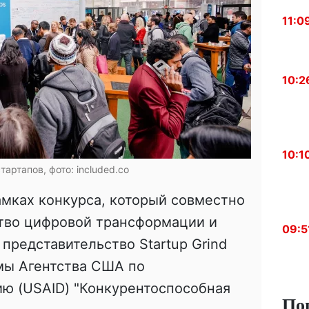
11:0
10:2
10:1
тартапов, фото: included.co
амках конкурса, который совместно
тво цифровой трансформации и
09:5
представительство Startup Grind
мы Агентства США по
ю (USAID) "Конкурентоспособная
По