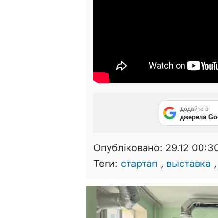
Додайте в
джерела Go
Опубліковано:
29.12 00:3
Теги:
стартап
,
выставка