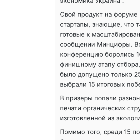
экономика Украина".
Свой продукт на форуме 
стартапы, знающие, что 
готовые к масштабирован
сообщении Минцифры. Все
конференцию боролись 16
финишному этапу отбора,
было допущено только 25
выбрали 15 итоговых поб
В призеры попали разнон
печати органических стр
изготовленной из эколог
Помимо того, среди 15 п