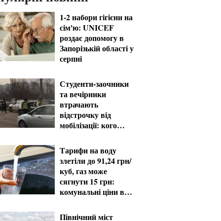
1-2 набори гігієни на
сім'ю: UNICEF
роздає допомогу в
Запорізькій області у
серпні
Студенти-заочники
та вечірники
втрачають
відстрочку від
мобілізації: кого
призвуть у серпні
Тарифи на воду
злетіли до 91,24 грн/
куб, газ може
сягнути 15 грн:
комунальні ціни в
серпні
Північний міст