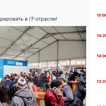
15:0
ировать в IT-отрасли!
14:2
14:0
13:3