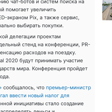
нию чат-ботов и систем поиска на
ый помогает увеличить
D-экраном Pix, а также сервис,
ально выбирать покупки.
кой делегации проектам
дельный стенд на конференции, PR-
енсацию расходов на поездку.
obal 2020 будут принимать участие
ударств мира. Конференция пройдет
ода.
»
сообщалось, что
премьер-министр
гал ввести новый налог для
анной инициативы стало создание
аспределять деньги и