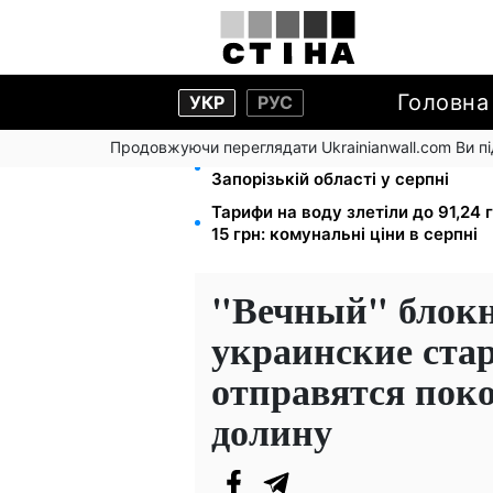
Головна
УКР
РУС
Продовжуючи переглядати Ukrainianwall.com Ви 
1-2 набори гігієни на сім'ю: UNIC
Запорізькій області у серпні
Тарифи на воду злетіли до 91,24 
15 грн: комунальні ціни в серпні
"Вечный" блокн
украинские ста
отправятся пок
долину