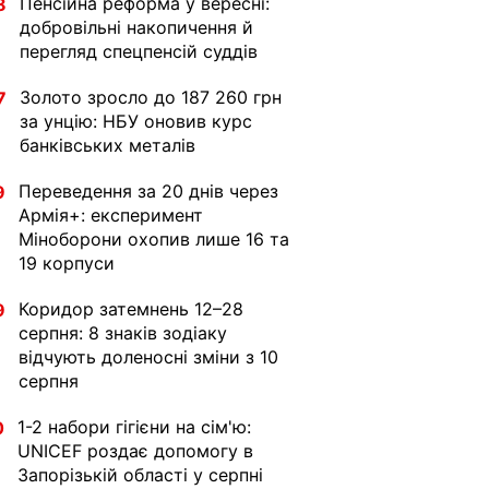
Пенсійна реформа у вересні:
8
добровільні накопичення й
перегляд спецпенсій суддів
Золото зросло до 187 260 грн
7
за унцію: НБУ оновив курс
банківських металів
Переведення за 20 днів через
9
Армія+: експеримент
Міноборони охопив лише 16 та
19 корпуси
Коридор затемнень 12–28
9
серпня: 8 знаків зодіаку
відчують доленосні зміни з 10
серпня
1-2 набори гігієни на сім'ю:
0
UNICEF роздає допомогу в
Запорізькій області у серпні