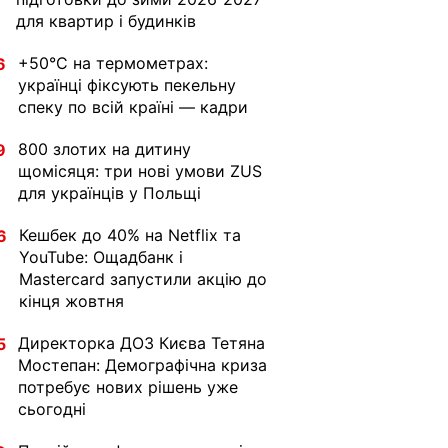
для квартир і будинків
+50°C на термометрах:
6
українці фіксують пекельну
спеку по всій країні — кадри
800 злотих на дитину
9
щомісяця: три нові умови ZUS
для українців у Польщі
Кешбек до 40% на Netflix та
6
YouTube: Ощадбанк і
Mastercard запустили акцію до
кінця жовтня
Директорка ДОЗ Києва Тетяна
5
Мостепан: Демографічна криза
потребує нових рішень уже
сьогодні