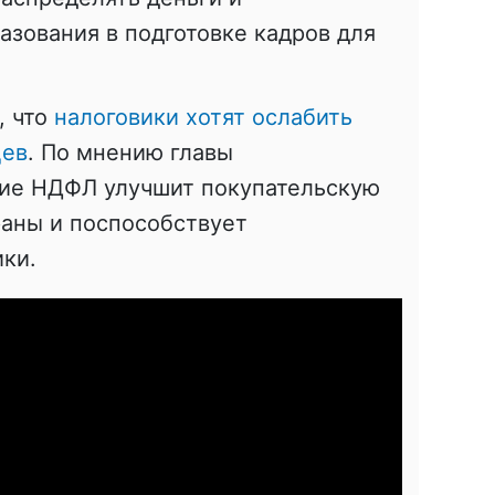
азования в подготовке кадров для
, что
налоговики хотят ослабить
цев
. По мнению главы
ие НДФЛ улучшит покупательскую
раны и поспособствует
ки.