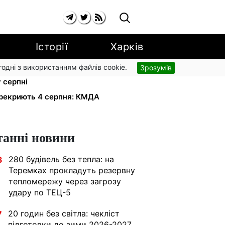
Історії
Харків
згодні з використанням файлів cookie.
Зрозумів
рники втрачають відстрочку від
у серпні
ерекриють 4 серпня: КМДА
танні новини
280 будівель без тепла: на
3
Теремках прокладуть резервну
тепломережу через загрозу
удару по ТЕЦ-5
20 годин без світла: чекліст
7
підготовки до зими 2026-2027