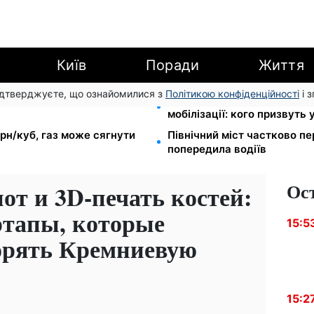
Київ
Поради
Життя
підтверджуєте, що ознайомилися з
Політикою конфіденційності
і 
EF роздає допомогу в
Студенти-заочники та вечі
мобілізації: кого призвуть 
грн/куб, газ може сягнути
Північний міст частково п
попередила водіїв
Ос
от и 3D-печать костей:
ртапы, которые
15:5
орять Кремниевую
15:2