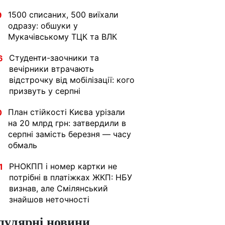
1500 списаних, 500 виїхали
9
одразу: обшуки у
Мукачівському ТЦК та ВЛК
Студенти-заочники та
6
вечірники втрачають
відстрочку від мобілізації: кого
призвуть у серпні
План стійкості Києва урізали
0
на 20 млрд грн: затвердили в
серпні замість березня — часу
обмаль
РНОКПП і номер картки не
1
потрібні в платіжках ЖКП: НБУ
визнав, але Смілянський
знайшов неточності
пулярні новини