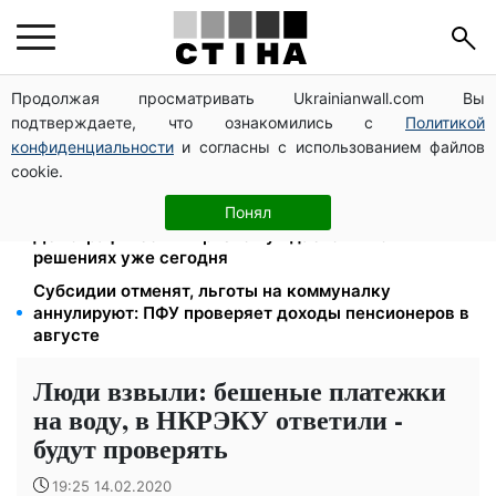
Продолжая просматривать Ukrainianwall.com Вы
Работаете полный день — получайте єЯсла: ПФУ
подтверждаете, что ознакомились с
Политикой
объяснил условия помощи на ребенка 1-3 года
конфиденциальности
и согласны с использованием файлов
113 млрд грн задолжали украинцы за коммуналку:
cookie.
830 тысяч производств в реестре должников
Директор ДОЗ Киева Татьяна Мостепан:
Понял
Демографический кризис нуждается в новых
решениях уже сегодня
Субсидии отменят, льготы на коммуналку
аннулируют: ПФУ проверяет доходы пенсионеров в
августе
Люди взвыли: бешеные платежки
на воду, в НКРЭКУ ответили -
будут проверять
19:25 14.02.2020