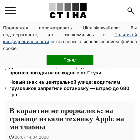
Продолжая просматривать Ukrainianwall.com Вы
Метро будет принимать киевлян до тревоги, но без
подтверждаете, что ознакомились с
Политикой
палаток: Бондаренко назвал правила
конфиденциальности
и согласны с использованием файлов
Фейковые сайты сервисных центров МВД:
cookie.
мошенники выманивают деньги у водителей перед
выездом за границу
Понял
До +37°C на юге и грозы с градом в 9 областях:
прогноз погоды на выходные от Птухи
Новый знак на центральной улице: водителям
грузовиков запретили остановку — штраф до 680
грн
В карантин не прорвались: на
границе изъяли технику Apple на
миллионы
20:07 14.04.2020