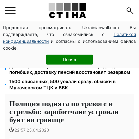
Продолжая просматривать Ukrainianwall.com Вы
26 000 подписей — Зеленский поручил СНБО
подтверждаете, что ознакомились с
Политикой
лишать водителей прав за систематические
нарушения
конфиденциальности
и согласны с использованием файлов
cookie.
Зарплаты учителей +20%, стипендии ×2:
правительство повышает выплаты с сентября
Понял
Депо Укрпочты уничтожено в Павлограде: двое
погибших, доставку пенсий восстановят резервом
1500 списанных, 500 уехали сразу: обыски в
Мукачевском ТЦК и ВВК
Полиция поднята по тревоге и
стрельба: заробитчане устроили
бунт на границе
22:57 23.04.2020