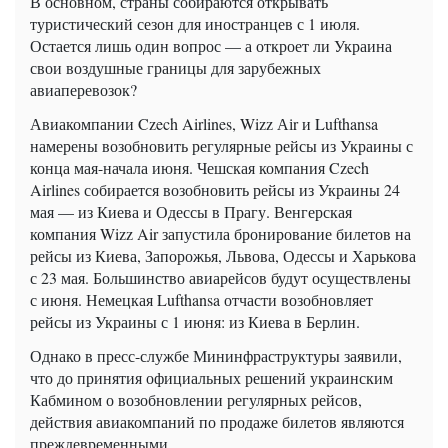
В основном, страны собираются открывать
туристический сезон для иностранцев с 1 июля.
Остается лишь один вопрос — а откроет ли Украина
свои воздушные границы для зарубежных
авиаперевозок?
Авиакомпании Czech Airlines, Wizz Аіr и Lufthansa
намерены возобновить регулярные рейсы из Украины с
конца мая-начала июня. Чешская компания Czech
Airlines собирается возобновить рейсы из Украины 24
мая — из Киева и Одессы в Прагу. Венгерская
компания Wizz Air запустила бронирование билетов на
рейсы из Киева, Запорожья, Львова, Одессы и Харькова
с 23 мая. Большинство авиарейсов будут осуществлены
с июня. Немецкая Lufthansa отчасти возобновляет
рейсы из Украины с 1 июня: из Киева в Берлин.
Однако в пресс-службе Мининфраструктуры заявили,
что до принятия официальных решений украинским
Кабмином о возобновлении регулярных рейсов,
действия авиакомпаний по продаже билетов являются
преждевременными.