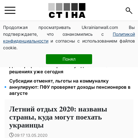
Продолжая просматривать Ukrainianwall.com Вы
Работаете полный день — получайте єЯсла: ПФУ
подтверждаете, что ознакомились с
Политикой
объяснил условия помощи на ребенка 1-3 года
конфиденциальности
и согласны с использованием файлов
113 млрд грн задолжали украинцы за коммуналку:
cookie.
830 тысяч производств в реестре должников
Директор ДОЗ Киева Татьяна Мостепан:
Понял
Демографический кризис нуждается в новых
решениях уже сегодня
Субсидии отменят, льготы на коммуналку
аннулируют: ПФУ проверяет доходы пенсионеров в
августе
Летний отдых 2020: названы
страны, куда могут поехать
украинцы
09:17 13.05.2020