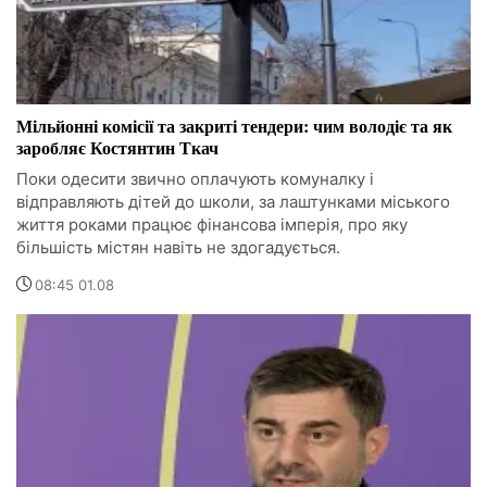
Мільйонні комісії та закриті тендери: чим володіє та як
заробляє Костянтин Ткач
Поки одесити звично оплачують комуналку і
відправляють дітей до школи, за лаштунками міського
життя роками працює фінансова імперія, про яку
більшість містян навіть не здогадується.
08:45 01.08