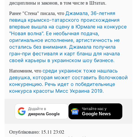
дисциплины и законов, в том числе в Штатах.
Ранее "Стена" писала, что
Джамала, 36-летняя
певица крымско-татарского происхождения
впервые вышла на сцену в Юрмале на конкурсе
"Новая волна". Ее необычная подача,
оригинальное исполнение, артистичность не
остались без внимания. Джамала получила
гран-при фестиваля и карт бланш для начала
своей карьеры в украинском шоу бизнесе.
Напомним, что
среди украинок тоже нашлась
девушка, которая может составить Волочковой
конкуренцию. Речь идет о победительнице
конкурса красоты Мисс Украина 2019.
Додайте в
Читайте нас у
Google News
джерела Google
Опубліковано:
15.11 23:02