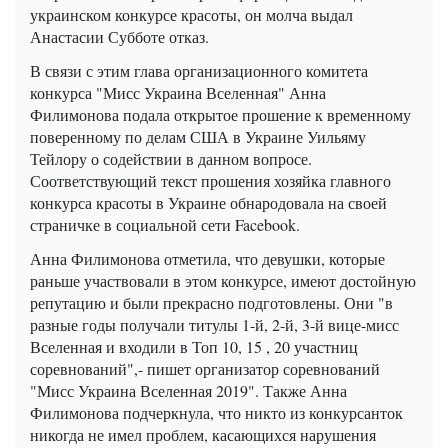
украинском конкурсе красоты, он молча выдал
Анастасии Субботе отказ.
В связи с этим глава организационного комитета
конкурса "Мисс Украина Вселенная" Анна
Филимонова подала открытое прошение к временному
поверенному по делам США в Украине Уильяму
Тейлору о содействии в данном вопросе.
Соответствующий текст прошения хозяйка главного
конкурса красоты в Украине обнародовала на своей
страничке в социальной сети Facebook.
Анна Филимонова отметила, что девушки, которые
раньше участвовали в этом конкурсе, имеют достойную
репутацию и были прекрасно подготовлены. Они "в
разные годы получали титулы 1-й, 2-й, 3-й вице-мисс
Вселенная и входили в Топ 10, 15 , 20 участниц
соревнований",- пишет организатор соревнований
"Мисс Украина Вселенная 2019". Также Анна
Филимонова подчеркнула, что никто из конкурсанток
никогда не имел проблем, касающихся нарушения