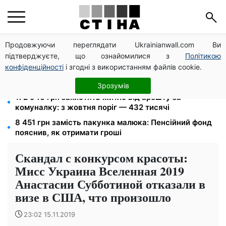
Продовжуючи переглядати Ukrainianwall.com Ви
Пенсія по інвалідності III групи з вересня: від 2595
підтверджуєте, що ознайомилися з
Політикою
до 10 625 грн — хто скільки отримає
конфіденційності
і згодні з використанням файлів cookie.
10 заявок — і МСЦ МВС приїде у громаду: обмін
прав, реєстрація авто та міжнародне посвідчення
Зрозумів
172 940 грн захистять житло від арешту за
комуналку: з жовтня поріг — 432 тисячі
8 451 грн замість пакунка малюка: Пенсійний фонд
пояснив, як отримати гроші
Скандал с конкурсом красоты:
Мисс Украина Вселенная 2019
Анастасии Субботиной отказали в
визе в США, что произошло
23:02 15.11.2019