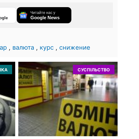
Читайте нас у
Google News
ogle
ар
,
валюта
,
курс
,
снижение
ІКА
СУСПІЛЬСТВО