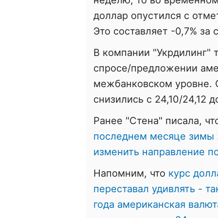
доллар опустился с отмет
Это составляет -0,7% за 
В компании "Укрдилинг"
спросе/предложении аме
межбанковском уровне. С
снизились с 24,10/24,12 до
Ранее "Стена" писала, ч
последнем месяце зимы 2
изменить направление по
Напомним, что
курс долл
переставал удивлять - т
года американская валют