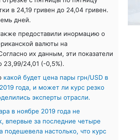
ки в 24,19 гривен до 24,04 гривен.
семь дней.
 также предоставили инормацию о
риканской валюты на
огласно их данным, эти показатели
 23,99/24,01 (-0,5%).
то
какой будет цена пары грн/USD в
019 года, и может ли курс резко
делились эксперты отрасли.
ара в ноябре 2019 года не
ак, впервые за последние четыре
а подешевела настолько, что курс