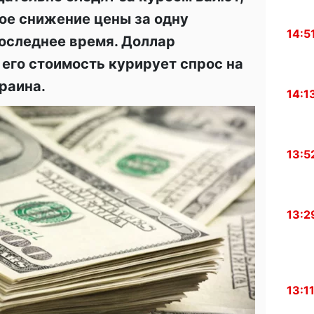
ое снижение цены за одну
14:5
последнее время. Доллар
 его стоимость курирует спрос на
раина.
14:1
13:5
13:2
13:1