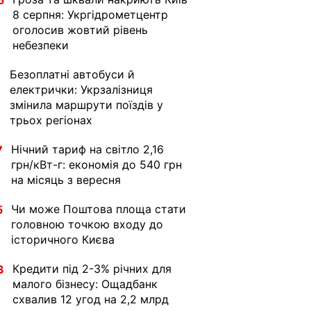
5
8 серпня: Укргідрометцентр
оголосив жовтий рівень
небезпеки
Безоплатні автобуси й
1
електрички: Укрзалізниця
змінила маршрути поїздів у
трьох регіонах
Нічний тариф на світло 2,16
7
грн/кВт-г: економія до 540 грн
на місяць з вересня
Чи може Поштова площа стати
5
головною точкою входу до
історичного Києва
Кредити під 2-3% річних для
3
малого бізнесу: Ощадбанк
схвалив 12 угод на 2,2 млрд