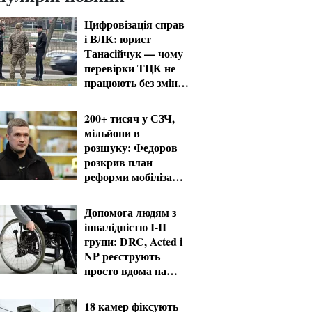
Цифровізація справ
і ВЛК: юрист
Танасійчук — чому
перевірки ТЦК не
працюють без зміни
системи
200+ тисяч у СЗЧ,
мільйони в
розшуку: Федоров
розкрив план
реформи мобілізації
та ТЦК
Допомога людям з
інвалідністю I-II
групи: DRC, Acted і
NP реєструють
просто вдома на
Херсонщині
18 камер фіксують