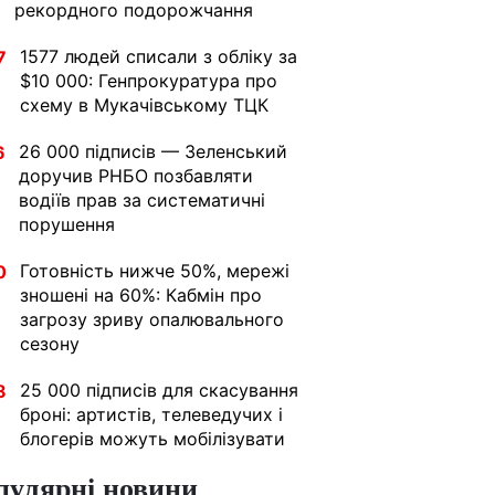
рекордного подорожчання
1577 людей списали з обліку за
7
$10 000: Генпрокуратура про
схему в Мукачівському ТЦК
26 000 підписів — Зеленський
6
доручив РНБО позбавляти
водіїв прав за систематичні
порушення
Готовність нижче 50%, мережі
0
зношені на 60%: Кабмін про
загрозу зриву опалювального
сезону
25 000 підписів для скасування
8
броні: артистів, телеведучих і
блогерів можуть мобілізувати
пулярні новини