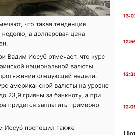
13:0
ечают, что такая тенденция
 неделю, а долларовая цена
12:5
ен.
и Вадим Иосуб отмечает, что курс
раинской национальной валюты
12:3
 протяжении следующей недели.
курс американской валюты на уровне
о 23,9 гривны за банкноту, а при
ра придется заплатить примерно
12:0
м Иосуб поспешил также
По