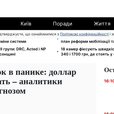
Київ
Поради
Життя
підтверджуєте, що ознайомилися з
Політикою конфіденційності
і 
 Танасійчук — чому
200+ тисяч у СЗЧ, мільйон
зміни системи
план реформи мобілізації 
I групи: DRC, Acted і NP
18 камер фіксують швидкіст
рсонщині
340 і 1700 грн, де стоять у
Ос
 в панике: доллар
ать – аналитики
16:1
гнозом