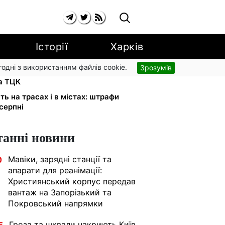
Історії
Харків
згодні з використанням файлів cookie.
Зрозумів
и в розшуку: Федоров розкрив
та ТЦК
ь на трасах і в містах: штрафи
 серпні
танні новини
Мавіки, зарядні станції та
0
апарати для реанімації:
Християнський корпус передав
вантаж на Запорізький та
Покровський напрямки
Гроза та шквали накриють Київ