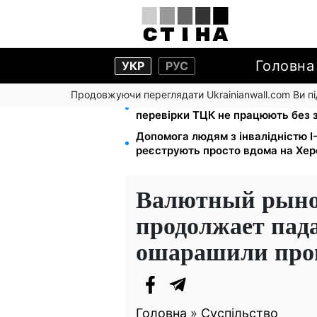
Головна
УКР
РУС
Продовжуючи переглядати Ukrainianwall.com Ви 
Цифровізація справ і ВЛК: юрист
перевірки ТЦК не працюють без 
Допомога людям з інвалідністю I-I
реєструють просто вдома на Хе
Валютный рынок
продолжает пад
ошарашили про
Головна
»
Суспільство