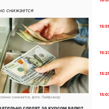
16:0
но снижается
15:5
15:2
15:2
15:0
клонно снижается, фото: Лайфхакер
щательно следят за курсом валют,