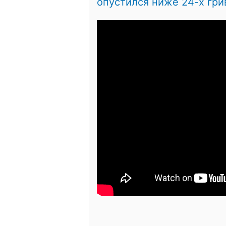
опустился ниже 24-х гри