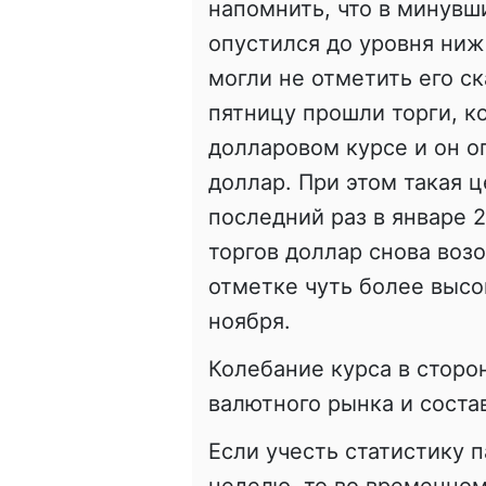
напомнить, что в минувш
опустился до уровня ниж
могли не отметить его ск
пятницу прошли торги, к
долларовом курсе и он о
доллар. При этом такая ц
последний раз в январе 
торгов доллар снова воз
отметке чуть более высо
ноября.
Колебание курса в сторо
валютного рынка и состав
Если учесть статистику 
неделю, то во временном