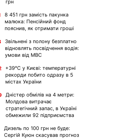
грн
8 451 грн замість пакунка
1
малюка: Пенсійний фонд
пояснив, як отримати гроші
Звільнені з полону безплатно
3
відновлять посвідчення водія:
умови від МВС
+39°C у Києві: температурні
2
рекорди побито одразу в 5
містах України
Дністер обмілів на 4 метри:
9
Молдова витрачає
стратегічний запас, в Україні
обмежили 92 підприємства
Дизель по 100 грн не буде:
1
Сергій Куюн скасував прогноз