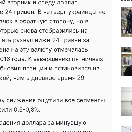
ий вторник и среду доллар
е 24 гривен. В четверг украинцы не
ачок в обратную сторону, но в
оторые снова отобразились на
пять рухнул ниже 24 гривен за
ена на эту валюту отмечалась
2016 года. К завершению пятничных
обновил позиции и остановился на
кой, чем в дневное время 29
ну снижения ощутили все сегменты
или 0,5-0,8%.
падения доллара за минувшую
 отрезке с пятницы по пятницу