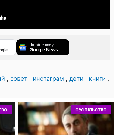
Читайте нас у
Google News
ogle
ий
,
совет
,
инстаграм
,
дети
,
книги
,
ТВО
СУСПІЛЬСТВО