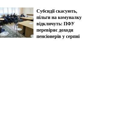
пільг
Субсидії скасують,
пільги на комуналку
відкличуть: ПФУ
перевіряє доходи
пенсіонерів у серпні