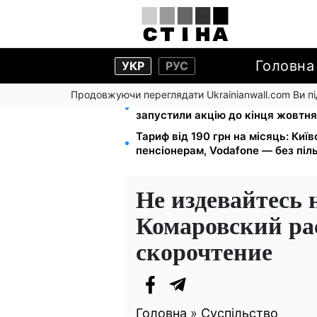
Головна
УКР
РУС
Продовжуючи переглядати Ukrainianwall.com Ви 
Кешбек до 40% на Netflix та You
запустили акцію до кінця жовтня
Тариф від 190 грн на місяць: Київ
пенсіонерам, Vodafone — без піл
Не издевайтесь 
Комаровский рас
скорочтение
Головна
»
Суспільство