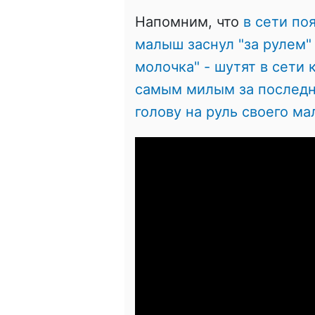
Напомним, что
в сети по
малыш заснул "за рулем" 
молочка" - шутят в сети
самым милым за последни
голову на руль своего м