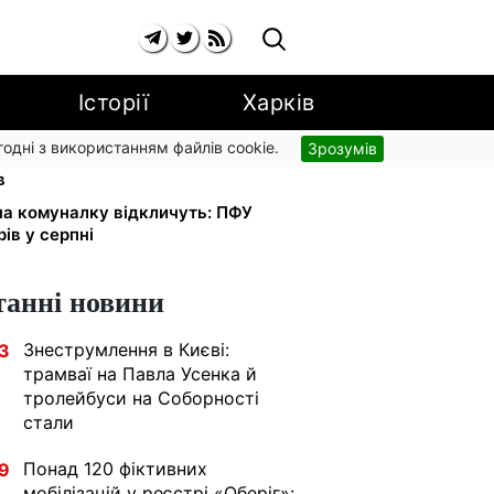
Історії
Харків
згодні з використанням файлів cookie.
Зрозумів
і: добровільні накопичення й
в
 на комуналку відкличуть: ПФУ
ів у серпні
танні новини
Знеструмлення в Києві:
3
трамваї на Павла Усенка й
тролейбуси на Соборності
стали
Понад 120 фіктивних
9
мобілізацій у реєстрі «Оберіг»: