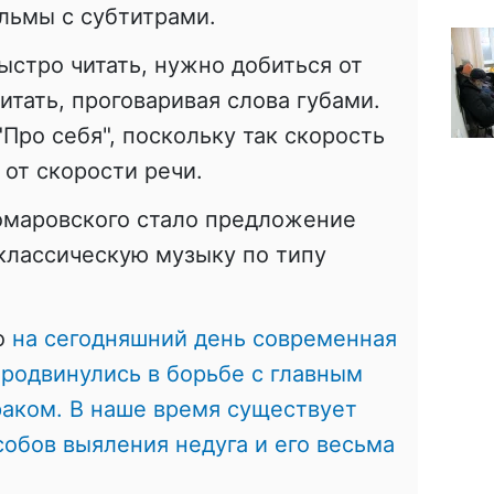
льмы с субтитрами.
ыстро читать, нужно добиться от
итать, проговаривая слова губами.
"Про себя", поскольку так скорость
 от скорости речи.
омаровского стало предложение
классическую музыку по типу
то
на сегодняшний день современная
родвинулись в борьбе с главным
раком. В наше время существует
обов выяления недуга и его весьма