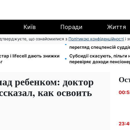
Київ
Поради
Життя
підтверджуєте, що ознайомилися з
Політикою конфіденційності
і 
Tube: Ощадбанк і Mastercard
Пенсійна реформа у вересн
перегляд спецпенсій судді
стар і lifecell дають знижки
Субсидії скасують, пільги
ьг
перевіряє доходи пенсіонер
Ос
над ребенком: доктор
сказал, как освоить
00:5
23:4