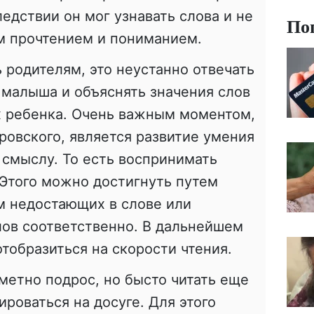
ледствии он мог узнавать слова и не
По
м прочтением и пониманием.
ь родителям, это неустанно отвечать
 малыша и объяснять значения слов
х ребенка. Очень важным моментом,
овского, является развитие умения
 смыслу. То есть воспринимать
Этого можно достигнуть путем
м недостающих в слове или
лов соответственно. В дальнейшем
отобразиться на скорости чтения.
метно подрос, но бысто читать еще
роваться на досуге. Для этого