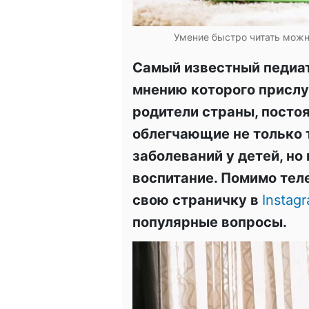
Умение быстро читать можн
Самый известный педиа
мнению которого присл
родители страны, посто
облегчающие не только 
заболеваний у детей, но
воспитание. Помимо тел
свою страничку в
Instag
популярные вопросы.