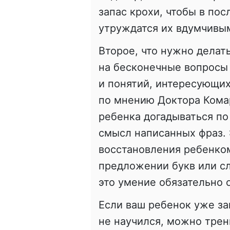
запас крохи, чтобы в пос
утруждатся их вдумчивы
Второе, что нужно делат
на бесконечные вопросы
и понятий, интересующи
по мнению Доктора Комар
ребенка догадываться по
смысл написанных фраз. 
восстановления ребенко
предложении букв или с
это умение обязательно 
Если ваш ребенок уже за
не научился, можно трени