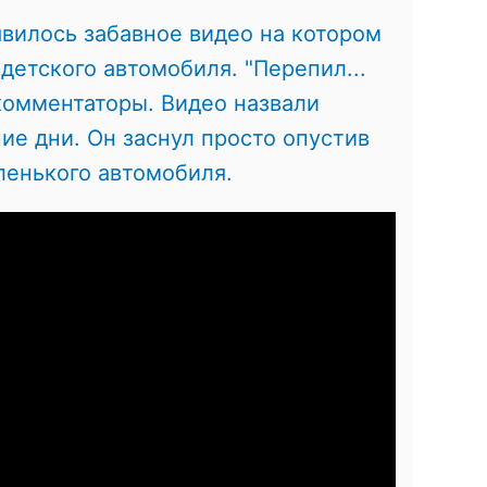
явилось забавное видео на котором
детского автомобиля. "Перепил...
 комментаторы. Видео назвали
е дни. Он заснул просто опустив
аленького автомобиля.