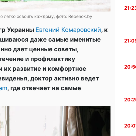
21:2
о легко освоить каждому, фото: Rebenok.by
тр Украины
Евгений Комаровский
, к
ушиваюся даже самые именитые
21:0
янно дает ценные советы,
течение и профилактику
20:5
 и их развитие и комфортное
евиденья, доктор активно ведет
ram
, где отвечает на самые
20:2
20:0