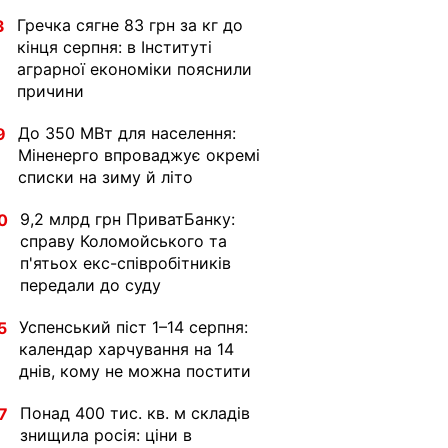
Гречка сягне 83 грн за кг до
3
кінця серпня: в Інституті
аграрної економіки пояснили
причини
До 350 МВт для населення:
9
Міненерго впроваджує окремі
списки на зиму й літо
9,2 млрд грн ПриватБанку:
0
справу Коломойського та
п'ятьох екс-співробітників
передали до суду
Успенський піст 1–14 серпня:
5
календар харчування на 14
днів, кому не можна постити
Понад 400 тис. кв. м складів
7
знищила росія: ціни в