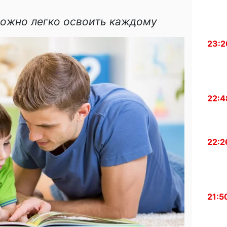
можно легко освоить каждому
23:2
22:4
22:2
21:5