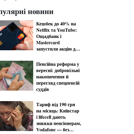
пулярні новини
Кешбек до 40% на
Netflix та YouTube:
Ощадбанк і
Mastercard
запустили акцію до
кінця жовтня
Пенсійна реформа у
вересні: добровільні
накопичення й
перегляд спецпенсій
суддів
Тариф від 190 грн
на місяць: Київстар
і lifecell дають
знижки пенсіонерам,
Vodafone — без