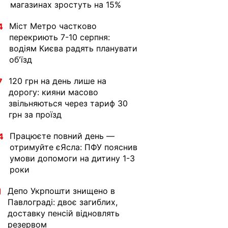
магазинах зростуть на 15%
Міст Метро частково
4
перекриють 7-10 серпня:
водіям Києва радять планувати
об'їзд
120 грн на день лише на
7
дорогу: кияни масово
звільняються через тариф 30
грн за проїзд
Працюєте повний день —
4
отримуйте єЯсла: ПФУ пояснив
умови допомоги на дитину 1-3
роки
Депо Укрпошти знищено в
1
Павлограді: двоє загиблих,
доставку пенсій відновлять
резервом