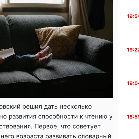
19:5
19:2
19:0
ровский решил дать несколько
но развития способности к чтению у
18:5
ствования. Первое, что советует
ннего возраста развивать словарный