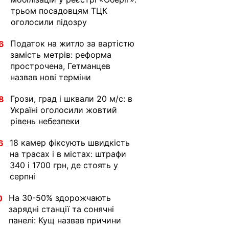
трьом посадовцям ТЦК
оголосили підозру
Податок на житло за вартістю
6
замість метрів: реформа
прострочена, Гетманцев
назвав нові терміни
Грози, град і шквали 20 м/с: в
8
Україні оголосили жовтий
рівень небезпеки
18 камер фіксують швидкість
6
на трасах і в містах: штрафи
340 і 1700 грн, де стоять у
серпні
На 30-50% здорожчають
0
зарядні станції та сонячні
панелі: Кущ назвав причини