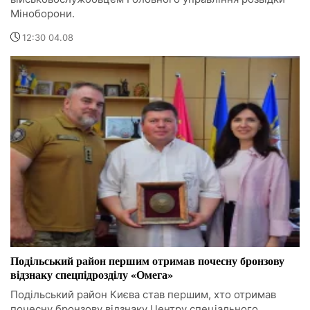
Міноборони.
12:30 04.08
Подільський район першим отримав почесну бронзову
відзнаку спецпідрозділу «Омега»
Подільський район Києва став першим, хто отримав
почесну бронзову відзнаку Центру спеціального