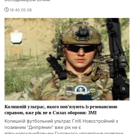
16:40 05.08
Колишній ультрас, якого пов'язують із резонансною
справою, вже рік не в Силах оборони: ЗМІ
Колишній футбольний ультрас Гліб Новостройний з
позивним "Дніпрянин" вже рік не є
військовослужбовцем Головного управління розвідки