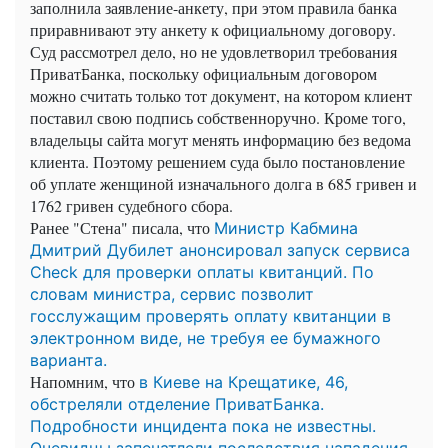
заполнила заявление-анкету, при этом правила банка
приравнивают эту анкету к официальному договору.
Суд рассмотрел дело, но не удовлетворил требования
ПриватБанка, поскольку официальным договором
можно считать только тот документ, на котором клиент
поставил свою подпись собственноручно. Кроме того,
владельцы сайта могут менять информацию без ведома
клиента. Поэтому решением суда было постановление
об уплате женщиной изначального долга в 685 гривен и
1762 гривен судебного сбора.
Ранее "Стена" писала, что
Министр Кабмина
Дмитрий Дубилет анонсировал запуск сервиса
Check для проверки оплаты квитанций. По
словам министра, сервис позволит
госслужащим проверять оплату квитанции в
электронном виде, не требуя ее бумажного
варианта.
Напомним, что
в Киеве на Крещатике, 46,
обстреляли отделение ПриватБанка.
Подробности инцидента пока не известны.