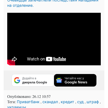
Очевидцы запечатлели последствия нападения
на отделение.
Додайте в
Читайте нас у
Google News
джерела Google
Опубліковано:
26.12 10:57
Теги:
,
,
,
,
,
Приватбанк
скандал
кредит
суд
штраф
украинцы