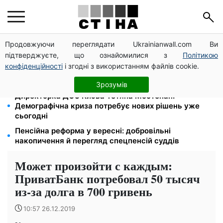
Продовжуючи переглядати Ukrainianwall.com Ви
Зарплати вчителів +20%, стипендії ×2: уряд
підтверджуєте, що ознайомилися з
Політикою
підвищує виплати з вересня
конфіденційності
і згодні з використанням файлів cookie.
120 грн на день лише на дорогу: кияни масово
звільняються через тариф 30 грн за проїзд
Зрозумів
Директорка ДОЗ Києва Тетяна Мостепан:
Демографічна криза потребує нових рішень уже
сьогодні
Пенсійна реформа у вересні: добровільні
накопичення й перегляд спецпенсій суддів
Может произойти с каждым:
ПриватБанк потребовал 50 тысяч
из-за долга в 700 гривень
10:57 26.12.2019