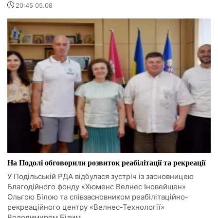
20:45 05.08
На Подолі обговорили розвиток реабілітації та рекреації
У Подільській РДА відбулася зустріч із засновницею
Благодійного фонду «Хюменс Велнес Іновейшен»
Ольгою Білою та співзасновником реабілітаційно-
рекреаційного центру «Велнес-Технології»
Володимиром Білим.