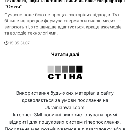
Технології, люди та остання точка: як воює спецпідрозділ
"Омега"
Сучасне поле бою не прощає застарілих підходів. Тут
більше не працює формула «перемоги силою маси» —
виграють ті, хто швидше адаптується, краще взаємодіє
та володіє технологіями.
15:35 31.07
Читати далі
Використання будь-яких матеріалів сайту
дозволяється за умови посилання на
Ukrainianwall.com.
Інтернет-ЗМІ повинні використовувати прямі
відкриті для пошукових систем гіперпосилання.
Посилання має розміщуватися в підзаголовку або в