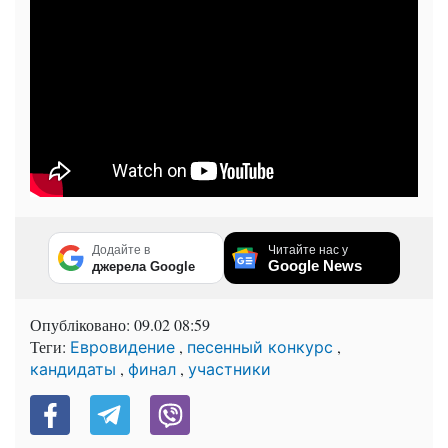
Додайте в
Читайте нас у
Google News
джерела Google
Опубліковано:
09.02 08:59
Теги:
,
,
Евровидение
песенный конкурс
,
,
кандидаты
финал
участники