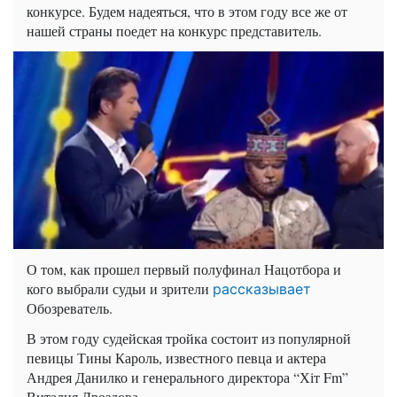
конкурсе. Будем надеяться, что в этом году все же от
нашей страны поедет на конкурс представитель.
О том, как прошел первый полуфинал
Нацотбора
и
кого выбрали
судьи
и зрители
рассказывает
Обозреватель.
В этом году судейская тройка состоит из популярной
певицы Тины Кароль, известного певца и актера
Андрея Данилко и генерального директора “
Хіт
Fm
”
Виталия Дроздова.