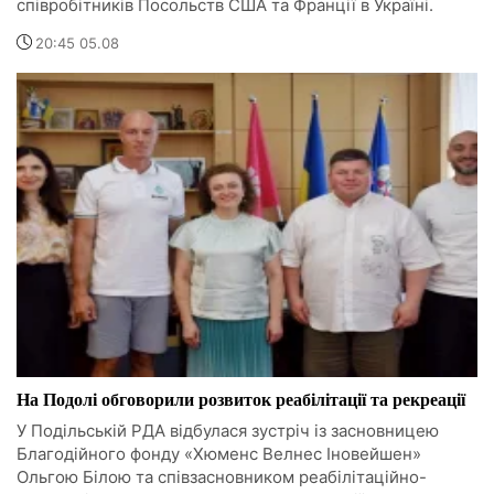
співробітників Посольств США та Франції в Україні.
20:45 05.08
На Подолі обговорили розвиток реабілітації та рекреації
У Подільській РДА відбулася зустріч із засновницею
Благодійного фонду «Хюменс Велнес Іновейшен»
Ольгою Білою та співзасновником реабілітаційно-