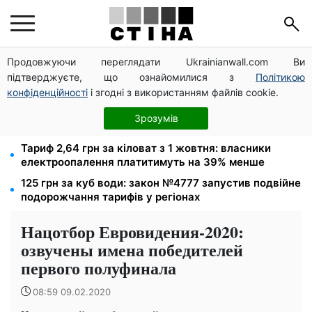
Продовжуючи переглядати Ukrainianwall.com Ви
Пенсійне посвідчення не гарантує безплатний
підтверджуєте, що ознайомилися з
Політикою
проїзд: Кабмін пояснив, коли пенсіонер мусить
платити
конфіденційності
і згодні з використанням файлів cookie.
Податкові номери чоловіків 18–60 років передадуть
Зрозумів
ТЦК: Кабмін ухвалив нові правила пошуку
Тариф 2,64 грн за кіловат з 1 жовтня: власники
електроопалення платитимуть на 39% менше
125 грн за куб води: закон №4777 запустив подвійне
подорожчання тарифів у регіонах
Нацотбор Евровидения-2020:
озвучены имена победителей
первого полуфинала
08:59 09.02.2020