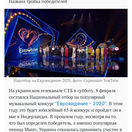
Названа тройка победителей
Нацотбор на Евровидение-2020, фото: Скриншот YouTube
На украинском телеканале СТБ в субботу, 8 февраля
состоялся Национальный отбор на популярный
музыкальный конкурс
. В этом
“
Евровидение -
2020”
году это будет юбилейный 65-й конкурс и пройдет он в
мае в Нидерландах.
В прошлом году, несмотря на то,
что
был определен победитель, а именно популярная
певица
Maruv
, Украина отказалась принимать участие в