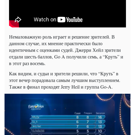
Немаловажную роль играет и решение зрителей. В
данном случае, их мнение практически было
идентичным с оценками судей. Джерри Хейл зрители
отдали шесть баллов,
Go
A получили семь, а “Круть” и
в этот раз восемь.
Как видим, и
судьи
и зрители решили, что “Круть” в
этот вечер порадовала самым лучшим выступлением.
Также в финал проходят
Jerry
Heil
и группа
Go
-A.