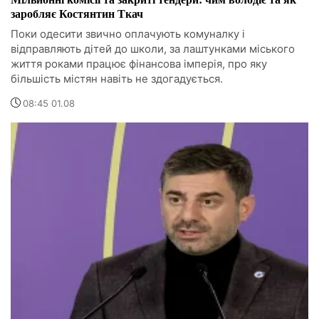
заробляє Костянтин Ткач
Поки одесити звично оплачують комуналку і
відправляють дітей до школи, за лаштунками міського
життя роками працює фінансова імперія, про яку
більшість містян навіть не здогадується.
08:45 01.08