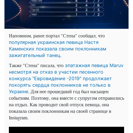
Напомним, ранее портал "Стена" сообщал, что
популярная украинская певица Настя
Каменских показала своим поклонникам
зажигательный танец.
Также "Стена" писала, что
эпатажная певица Maruv
несмотря на отказ в участии песенного
конкурса "Евровидение -2019" продолжает
покорять сердца поклонников не только в
Для нее прошедший год был насыщен
Украине.
событиям. Поэтому, она вместе с супругом отправились
на отдых. Как проводит свой отпуск певица, она
показала своим поклонникам на своей странице в
Instagram.