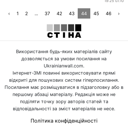
19:25 07.10
‹
1
2
...
37
42
43
44
45
46
›
Використання будь-яких матеріалів сайту
дозволяється за умови посилання на
Ukrainianwall.com.
Інтернет-ЗМІ повинні використовувати прямі
відкриті для пошукових систем гіперпосилання.
Посилання має розміщуватися в підзаголовку або в
першому абзаці матеріалу. Редакція може не
поділяти точку зору авторів статей та
відповідальності за зміст матеріалів не несе.
Політика конфіденційності