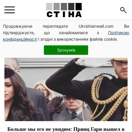
Меган Маркл
Продовжуючи переглядати Ukrainianwall.com Ви
підтверджуєте, що ознайомилися з
Політикою
конфіденційності
і згодні з використанням файлів cookie.
Зрозумів
Больше мы его не увидим: Принц Гари вышел в