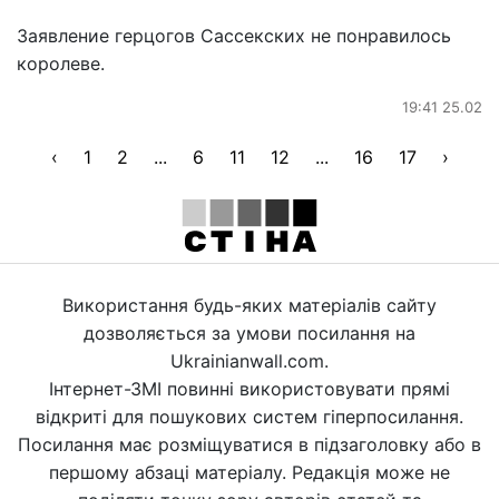
Заявление герцогов Сассекских не понравилось
королеве.
19:41 25.02
‹
1
2
...
6
11
12
...
16
17
›
Використання будь-яких матеріалів сайту
дозволяється за умови посилання на
Ukrainianwall.com.
Інтернет-ЗМІ повинні використовувати прямі
відкриті для пошукових систем гіперпосилання.
Посилання має розміщуватися в підзаголовку або в
першому абзаці матеріалу. Редакція може не