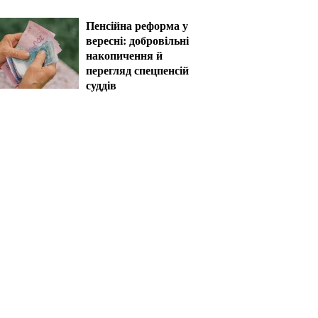
кінця жовтня
Пенсійна реформа у
вересні: добровільні
накопичення й
перегляд спецпенсій
суддів