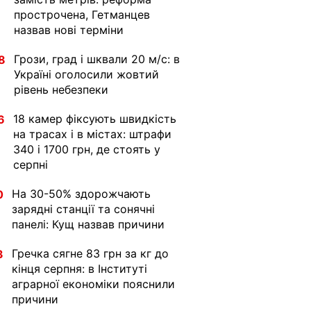
прострочена, Гетманцев
назвав нові терміни
Грози, град і шквали 20 м/с: в
8
Україні оголосили жовтий
рівень небезпеки
18 камер фіксують швидкість
6
на трасах і в містах: штрафи
340 і 1700 грн, де стоять у
серпні
На 30-50% здорожчають
0
зарядні станції та сонячні
панелі: Кущ назвав причини
Гречка сягне 83 грн за кг до
3
кінця серпня: в Інституті
аграрної економіки пояснили
причини