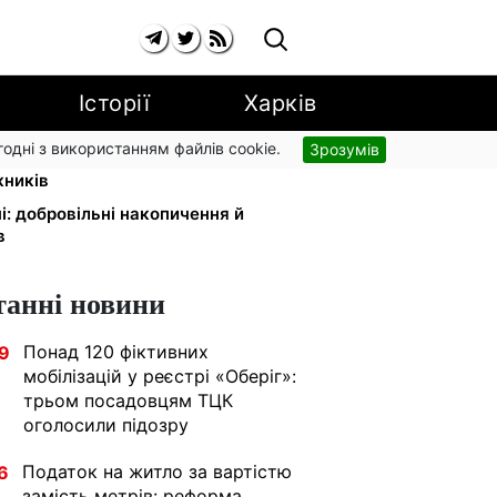
Історії
Харків
згодні з використанням файлів cookie.
Зрозумів
країнці за комуналку: 830 тисяч
жників
і: добровільні накопичення й
в
танні новини
Понад 120 фіктивних
9
мобілізацій у реєстрі «Оберіг»:
трьом посадовцям ТЦК
оголосили підозру
Податок на житло за вартістю
6
замість метрів: реформа