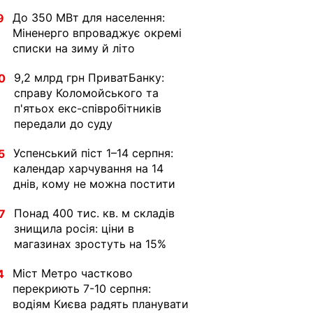
До 350 МВт для населення:
9
Міненерго впроваджує окремі
списки на зиму й літо
9,2 млрд грн ПриватБанку:
0
справу Коломойського та
п'ятьох екс-співробітників
передали до суду
Успенський піст 1–14 серпня:
5
календар харчування на 14
днів, кому не можна постити
Понад 400 тис. кв. м складів
7
знищила росія: ціни в
магазинах зростуть на 15%
Міст Метро частково
4
перекриють 7-10 серпня:
водіям Києва радять планувати