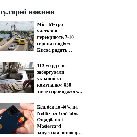
пулярні новини
Міст Метро
частково
перекриють 7-10
серпня: водіям
Києва радять
планувати об'їзд
113 млрд грн
заборгували
українці за
комуналку: 830
тисяч проваджень у
реєстрі боржників
Кешбек до 40% на
Netflix та YouTube:
Ощадбанк і
Mastercard
запустили акцію до