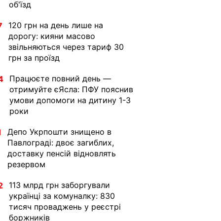
об'їзд
120 грн на день лише на
7
дорогу: кияни масово
звільняються через тариф 30
грн за проїзд
Працюєте повний день —
4
отримуйте єЯсла: ПФУ пояснив
умови допомоги на дитину 1-3
роки
Депо Укрпошти знищено в
1
Павлограді: двоє загиблих,
доставку пенсій відновлять
резервом
113 млрд грн заборгували
2
українці за комуналку: 830
тисяч проваджень у реєстрі
боржників