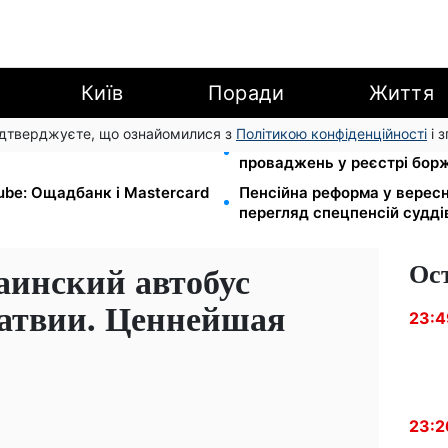
Київ
Поради
Життя
підтверджуєте, що ознайомилися з
Політикою конфіденційності
і 
 7-10 серпня: водіям Києва
113 млрд грн заборгували у
проваджень у реєстрі бор
Tube: Ощадбанк і Mastercard
Пенсійна реформа у вересн
перегляд спецпенсій судді
Ос
инский автобус
атвии. Ценнейшая
23:4
23:2