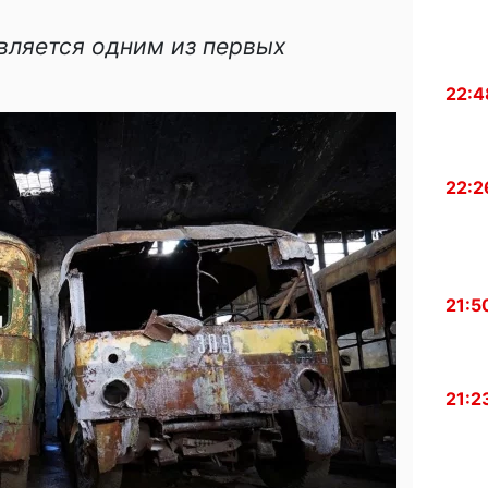
вляется одним из первых
22:4
22:2
21:5
21:2