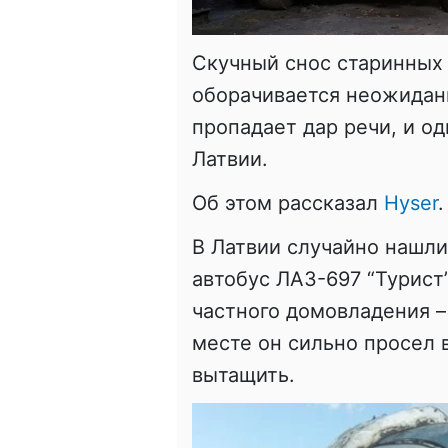
Скучный снос старинных
оборачивается неожидан
пропадает дар речи, и од
Латвии.
Об этом рассказал
Нyser
.
В Латвии случайно нашли
автобус ЛАЗ-697 “Турист
частного домовладения –
месте он сильно просел в
вытащить.