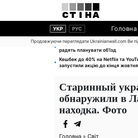
Головна
УКР
РУС
Продовжуючи переглядати Ukrainianwall.com Ви 
Міст Метро частково перекриють
радять планувати об'їзд
Кешбек до 40% на Netflix та You
запустили акцію до кінця жовтня
Старинный укра
обнаружили в Л
находка. Фото
Головна
»
Світ