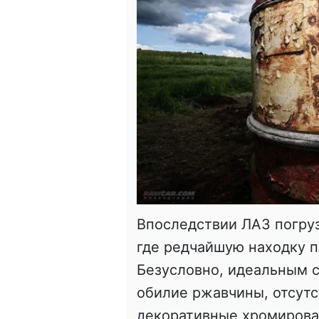
Впоследствии ЛАЗ погрузи
где редчайшую находку п
Безусловно, идеальным с
обилие ржавчины, отсутс
декоративные хромирова