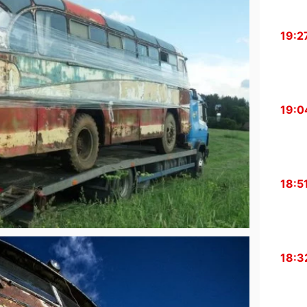
19:2
19:0
18:5
18:3