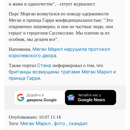
и живи в одиночестве", - сетует журналист.
Пирс Морган возмутился по поводу одержимости
Меган и принца Гарри конфиденциальностью: "Это
откровенно лицемерно, и они не частные люди, они
герцог и герцогиня Сассексские. Мы платим за их
особняк, мы делаем все".
Напомним,
Меган Маркл нарушила протокол
.
королевского двора
Также портал
информировал о том, что
Стена
британцы возмущены тратами Меган Маркл и
.
принца Гарри
Додайте в
Читайте нас у
Google News
джерела Google
Опубліковано:
10.07 11:18
Теги:
,
,
Меган Маркл
фото
скандал