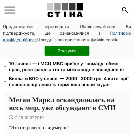
Продовжуючи переглядати Ukrainianwall.com Ви
Пенсія по інвалідності III групи з вересня: від 2595
підтверджуєте, що ознайомилися з
Політикою
до 10 625 грн — хто скільки отримає
конфіденційності
і згодні з використанням файлів cookie.
Федоров звільнений і без бронювання: Камельчук
пропонує ексміністру мобілізацію на загальних
Зрозумів
умовах
10 заявок — і МСЦ МВС приїде у громаду: обмін
прав, реєстрація авто та міжнародне посвідчення
Виплати ВПО у серпні — 2000 і 3000 грн: 4 категорії
переселенців мають терміново оновити дані
Меган Маркл оскандалилась на
весь мир, уже обсуждают в СМИ
11:18 10.07.2019
"Это откровенно лицемерно"