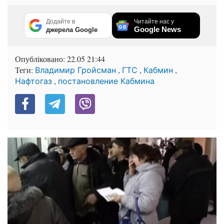
Додайте в
Читайте нас у
Google News
джерела Google
Опубліковано:
22.05 21:44
Теги:
,
,
,
Владимир Гройсман
ГТС
Кабмин
,
Нафтогаз
постановление Кабмина