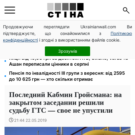
Продовжуючи переглядати Ukrainianwall.com Ви
Зарплата 30 000 грн — пенсія 11 500 грн: ПФУ
підтверджуєте, що ознайомилися з
Політикою
пояснив формулу розрахунку виплат у 2026 році
конфіденційності
і згодні з використанням файлів cookie.
Автобус №54 у Києві відновив рух за власним
маршрутом: курсують із затримками
Зрозумів
Яйця від 19,90 грн за десяток: АТБ, Сільпо, Varus та
Ашан переписали цінники в серпні
Пенсія по інвалідності III групи з вересня: від 2595
до 10 625 грн — хто скільки отримає
Последний Кабмин Гройсмана: на
закрытом заседании решили
судьбу ГТС — свое не упустили
21:44 22.05.2019